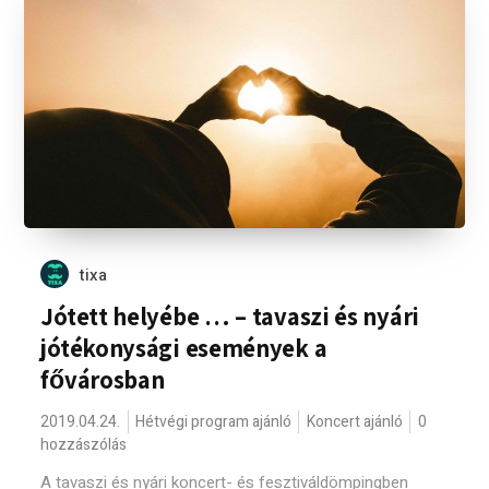
tixa
Jótett helyébe … – tavaszi és nyári
jótékonysági események a
fővárosban
2019.04.24.
Hétvégi program ajánló
Koncert ajánló
0
hozzászólás
A tavaszi és nyári koncert- és fesztiváldömpingben