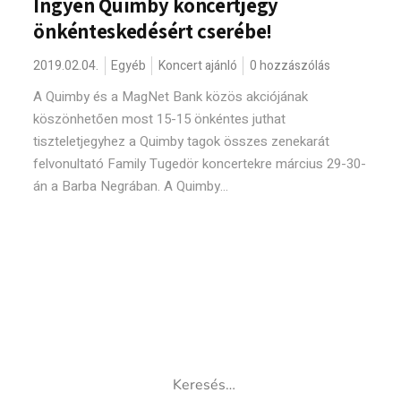
Ingyen Quimby koncertjegy
önkénteskedésért cserébe!
2019.02.04.
Egyéb
Koncert ajánló
0 hozzászólás
A Quimby és a MagNet Bank közös akciójának
köszönhetően most 15-15 önkéntes juthat
tiszteletjegyhez a Quimby tagok összes zenekarát
felvonultató Family Tugedör koncertekre március 29-30-
án a Barba Negrában. A Quimby...
Keresés: