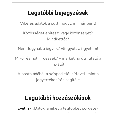
Legutóbbi bejegyzések
Vibe és adatok a pult mögül: mi már bent!
Közösséget építesz, vagy közönséget?
Mindkettőt?
Nem fogynak a jegyek? Elfogyott a figyelem!
Mikor és hol hirdessek? – marketing útmutató a
Tixától
A postaládából a színpad elé: hírlevél, mint a
jegyértékesítés segítője
Legutóbbi hozzászólások
Evelin
-
„Dalok, amiket a legtöbbet pörgetek