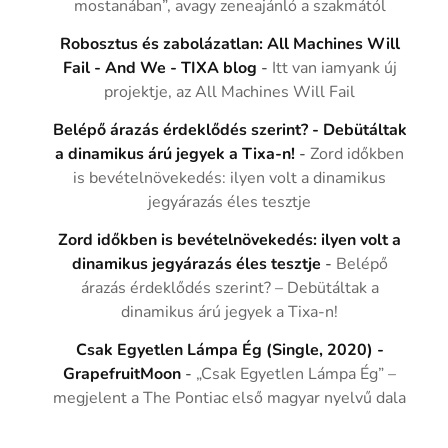
mostanában”, avagy zeneajánló a szakmától
Robosztus és zabolázatlan: All Machines Will
Fail - And We - TIXA blog
-
Itt van iamyank új
projektje, az All Machines Will Fail
Belépő árazás érdeklődés szerint? - Debütáltak
a dinamikus árú jegyek a Tixa-n!
-
Zord időkben
is bevételnövekedés: ilyen volt a dinamikus
jegyárazás éles tesztje
Zord időkben is bevételnövekedés: ilyen volt a
dinamikus jegyárazás éles tesztje
-
Belépő
árazás érdeklődés szerint? – Debütáltak a
dinamikus árú jegyek a Tixa-n!
Csak Egyetlen Lámpa Ég (Single, 2020) -
GrapefruitMoon
-
„Csak Egyetlen Lámpa Ég” –
megjelent a The Pontiac első magyar nyelvű dala