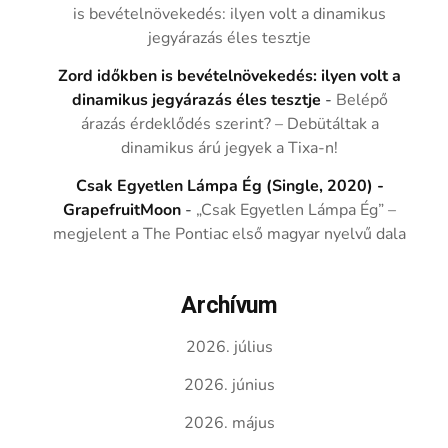
is bevételnövekedés: ilyen volt a dinamikus
jegyárazás éles tesztje
Zord időkben is bevételnövekedés: ilyen volt a
dinamikus jegyárazás éles tesztje
-
Belépő
árazás érdeklődés szerint? – Debütáltak a
dinamikus árú jegyek a Tixa-n!
Csak Egyetlen Lámpa Ég (Single, 2020) -
GrapefruitMoon
-
„Csak Egyetlen Lámpa Ég” –
megjelent a The Pontiac első magyar nyelvű dala
Archívum
2026. július
2026. június
2026. május