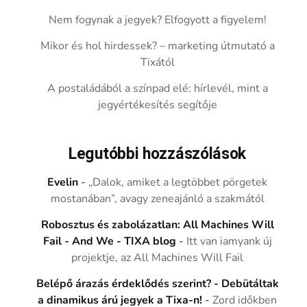
Nem fogynak a jegyek? Elfogyott a figyelem!
Mikor és hol hirdessek? – marketing útmutató a
Tixától
A postaládából a színpad elé: hírlevél, mint a
jegyértékesítés segítője
Legutóbbi hozzászólások
Evelin
-
„Dalok, amiket a legtöbbet pörgetek
mostanában”, avagy zeneajánló a szakmától
Robosztus és zabolázatlan: All Machines Will
Fail - And We - TIXA blog
-
Itt van iamyank új
projektje, az All Machines Will Fail
Belépő árazás érdeklődés szerint? - Debütáltak
a dinamikus árú jegyek a Tixa-n!
-
Zord időkben