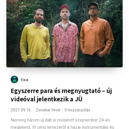
tixa
Egyszerre para és megnyugtató – új
videóval jelentkezik a JÜ
2021.09.16.
Zenekar hírek
0 hozzászólás
Nemrég három új dalt is mutatott szeptember 24-én
megjelenő, III című lemezéről a hazai instrumentális és