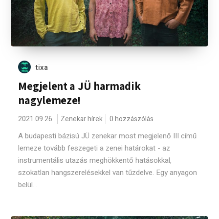
tixa
Megjelent a JÜ harmadik
nagylemeze!
2021.09.26.
Zenekar hírek
0 hozzászólás
A budapesti bázisú JÜ zenekar most megjelenő III című
lemeze tovább feszegeti a zenei határokat - az
instrumentális utazás meghökkentő hatásokkal,
szokatlan hangszerelésekkel van tűzdelve. Egy anyagon
belül...