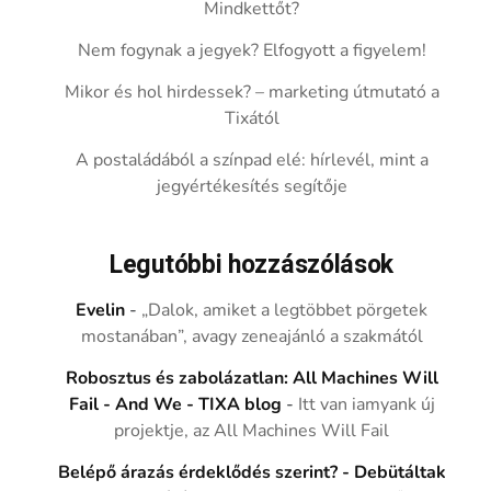
Mindkettőt?
Nem fogynak a jegyek? Elfogyott a figyelem!
Mikor és hol hirdessek? – marketing útmutató a
Tixától
A postaládából a színpad elé: hírlevél, mint a
jegyértékesítés segítője
Legutóbbi hozzászólások
Evelin
-
„Dalok, amiket a legtöbbet pörgetek
mostanában”, avagy zeneajánló a szakmától
Robosztus és zabolázatlan: All Machines Will
Fail - And We - TIXA blog
-
Itt van iamyank új
projektje, az All Machines Will Fail
Belépő árazás érdeklődés szerint? - Debütáltak