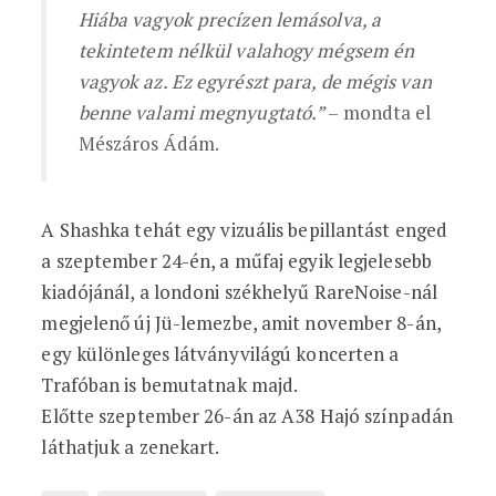
Hiába vagyok precízen lemásolva, a
tekintetem nélkül valahogy mégsem én
vagyok az. Ez egyrészt para, de mégis van
benne valami megnyugtató.”
– mondta el
Mészáros Ádám.
A Shashka tehát egy vizuális bepillantást enged
a szeptember 24-én, a műfaj egyik legjelesebb
kiadójánál, a londoni székhelyű RareNoise-nál
megjelenő új Jü-lemezbe, amit november 8-án,
egy különleges látványvilágú koncerten a
Trafóban is bemutatnak majd.
Előtte szeptember 26-án az A38 Hajó színpadán
láthatjuk a zenekart.