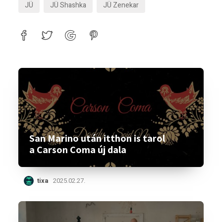
JÜ
JÜ Shashka
JÜ Zenekar
San Marino után itthon is tarol
a Carson Coma új dala
tixa
2025.02.27.