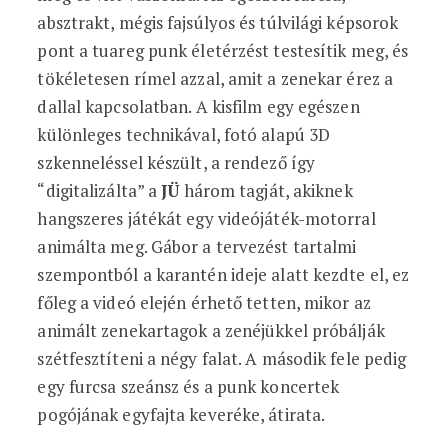
absztrakt, mégis fajsúlyos és túlvilági képsorok
pont a tuareg punk életérzést testesítik meg, és
tökéletesen rímel azzal, amit a zenekar érez a
dallal kapcsolatban. A kisfilm egy egészen
különleges technikával, fotó alapú 3D
szkenneléssel készült, a rendező így
“digitalizálta” a
JÜ
három tagját, akiknek
hangszeres játékát egy videójáték-motorral
animálta meg. Gábor a tervezést tartalmi
szempontból a karantén ideje alatt kezdte el, ez
főleg a videó elején érhető tetten, mikor az
animált zenekartagok a zenéjükkel próbálják
szétfesztíteni a négy falat. A második fele pedig
egy furcsa szeánsz és a punk koncertek
pogójának egyfajta keveréke, átirata.