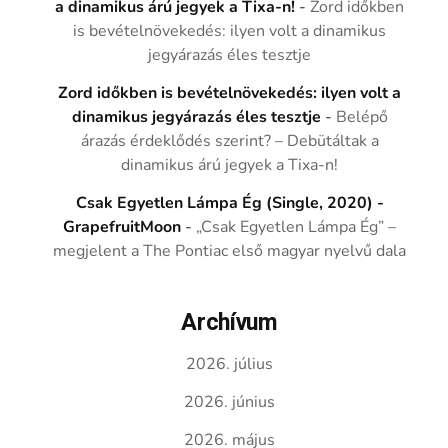
a dinamikus árú jegyek a Tixa-n!
-
Zord időkben
is bevételnövekedés: ilyen volt a dinamikus
jegyárazás éles tesztje
Zord időkben is bevételnövekedés: ilyen volt a
dinamikus jegyárazás éles tesztje
-
Belépő
árazás érdeklődés szerint? – Debütáltak a
dinamikus árú jegyek a Tixa-n!
Csak Egyetlen Lámpa Ég (Single, 2020) -
GrapefruitMoon
-
„Csak Egyetlen Lámpa Ég” –
megjelent a The Pontiac első magyar nyelvű dala
Archívum
2026. július
2026. június
2026. május