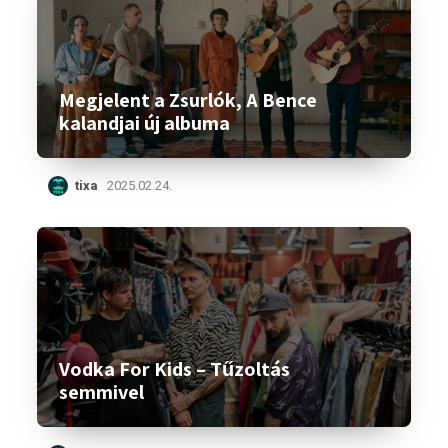
Megjelent a Zsurlók, A Bence
kalandjai új albuma
tixa
2025.02.24.
Vodka For Kids – Tűzoltás
semmivel