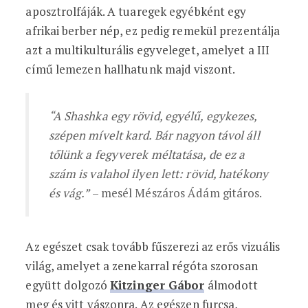
aposztrolfáják. A tuaregek egyébként egy
afrikai berber nép, ez pedig remekül prezentálja
azt a multikulturális egyveleget, amelyet a III
című lemezen hallhatunk majd viszont.
“A Shashka egy rövid, egyélű, egykezes,
szépen mívelt kard. Bár nagyon távol áll
tőlünk a fegyverek méltatása, de ez a
szám is valahol ilyen lett: rövid, hatékony
és vág.”
– mesél Mészáros Ádám gitáros.
Az egészet csak tovább fűszerezi az erős vizuális
világ, amelyet a zenekarral régóta szorosan
együtt dolgozó
Kitzinger Gábor
álmodott
meg és vitt vászonra. Az egészen furcsa,