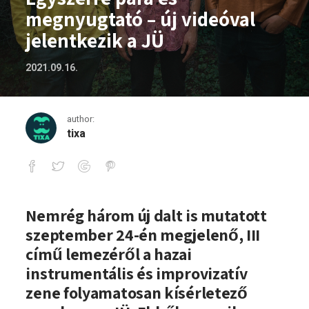
megnyugtató – új videóval
jelentkezik a JÜ
2021.09.16.
author:
tixa
Egyszerre para és megnyugtató – új vide
Nemrég három új dalt is mutatott
szeptember 24-én megjelenő, III
című lemezéről a hazai
instrumentális és improvizatív
zene folyamatosan kísérletező