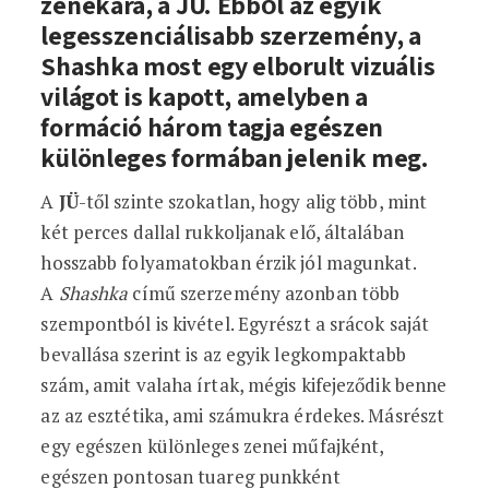
zenekara, a JÜ. Ebből az egyik
legesszenciálisabb szerzemény, a
Shashka most egy elborult vizuális
világot is kapott, amelyben a
formáció három tagja egészen
különleges formában jelenik meg.
A
JÜ
-től szinte szokatlan, hogy alig több, mint
két perces dallal rukkoljanak elő, általában
hosszabb folyamatokban érzik jól magunkat.
A
Shashka
című szerzemény azonban több
szempontból is kivétel. Egyrészt a srácok saját
bevallása szerint is az egyik legkompaktabb
szám, amit valaha írtak, mégis kifejeződik benne
az az esztétika, ami számukra érdekes. Másrészt
egy egészen különleges zenei műfajként,
egészen pontosan tuareg punkként