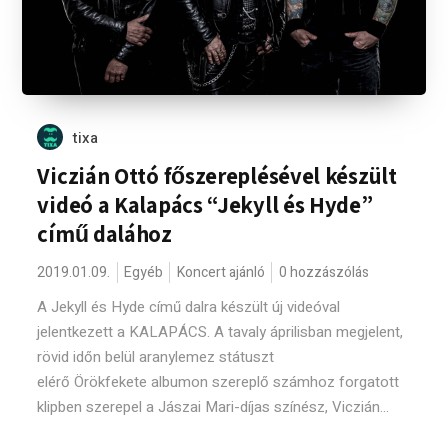
tixa
Viczián Ottó főszereplésével készült
videó a Kalapács “Jekyll és Hyde”
című dalához
2019.01.09.
Egyéb
Koncert ajánló
0 hozzászólás
A Jekyll és Hyde című dalra készült új videóval
jelentkezett a KALAPÁCS. A tavaly áprilisban megjelent,
rövid időn belül aranylemez státuszt
elérő Örökfekete albumon szereplő számhoz forgatott
klipben szerepel a Jászai Mari-díjas színész, Viczián...