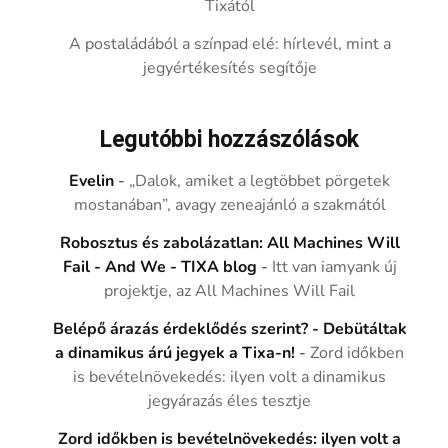
Tixától
A postaládából a színpad elé: hírlevél, mint a
jegyértékesítés segítője
Legutóbbi hozzászólások
Evelin
-
„Dalok, amiket a legtöbbet pörgetek
mostanában”, avagy zeneajánló a szakmától
Robosztus és zabolázatlan: All Machines Will
Fail - And We - TIXA blog
-
Itt van iamyank új
projektje, az All Machines Will Fail
Belépő árazás érdeklődés szerint? - Debütáltak
a dinamikus árú jegyek a Tixa-n!
-
Zord időkben
is bevételnövekedés: ilyen volt a dinamikus
jegyárazás éles tesztje
Zord időkben is bevételnövekedés: ilyen volt a