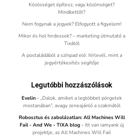
Közösséget építesz, vagy közönséget?
Mindkettőt?
Nem fogynak a jegyek? Elfogyott a figyelem!
Mikor és hol hirdessek? – marketing útmutató a
Tixától
A postaládából a színpad elé: hírlevél, mint a
jegyértékesítés segítője
Legutóbbi hozzászólások
Evelin
-
„Dalok, amiket a legtöbbet pörgetek
mostanában”, avagy zeneajánló a szakmától
Robosztus és zabolázatlan: All Machines Will
Fail - And We - TIXA blog
-
Itt van iamyank új
projektje, az All Machines Will Fail