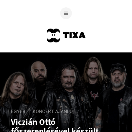
EGYÉB
KONCERT AJÁNLÓ
Viczián Ottó
főszereplésével készült