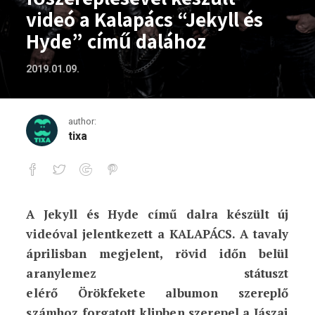
videó a Kalapács “Jekyll és
Hyde” című dalához
2019.01.09.
author:
tixa
A Jekyll és Hyde című dalra készült új
Viczián Ottó főszereplésével készült vi
videóval jelentkezett a KALAPÁCS. A tavaly
áprilisban megjelent, rövid időn belül
aranylemez státuszt
elérő Örökfekete albumon szereplő
számhoz forgatott klipben szerepel a Jászai