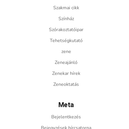
Szakmai cikk
Színház
Szórakoztatóipar
Tehetségkutató
zene
Zeneajánló
Zenekar hírek
Zeneoktatás
Meta
Bejelentkezés
Bejegyzések hírcsatorna