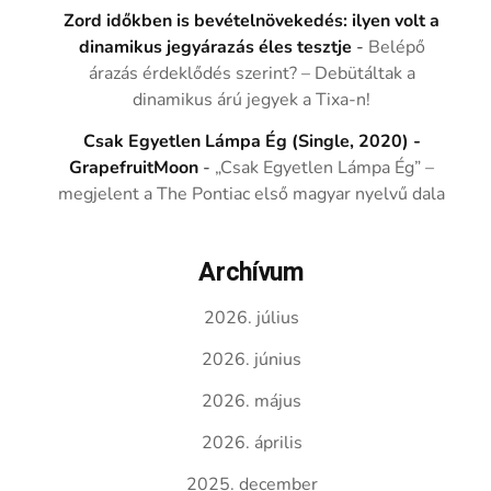
Zord időkben is bevételnövekedés: ilyen volt a
dinamikus jegyárazás éles tesztje
-
Belépő
árazás érdeklődés szerint? – Debütáltak a
dinamikus árú jegyek a Tixa-n!
Csak Egyetlen Lámpa Ég (Single, 2020) -
GrapefruitMoon
-
„Csak Egyetlen Lámpa Ég” –
megjelent a The Pontiac első magyar nyelvű dala
Archívum
2026. július
2026. június
2026. május
2026. április
2025. december