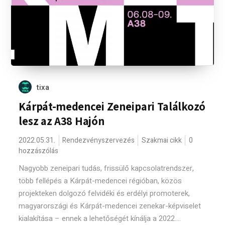
tixa
Kárpát-medencei Zeneipari Találkozó
lesz az A38 Hajón
2022.05.31.
Rendezvényszervezés
Szakmai cikk
0
hozzászólás
Nagyobb zeneipari tudás, frissülő kapcsolatrendszer,
több fellépés a Kárpát-medencei régióban, közös
projekteken dolgozó felvidéki és erdélyi promoterek,
magyarországi és Kárpát-medencei zenekar-képviselet
kialakítása – ennek a lehetőségét kínálja a 2022....