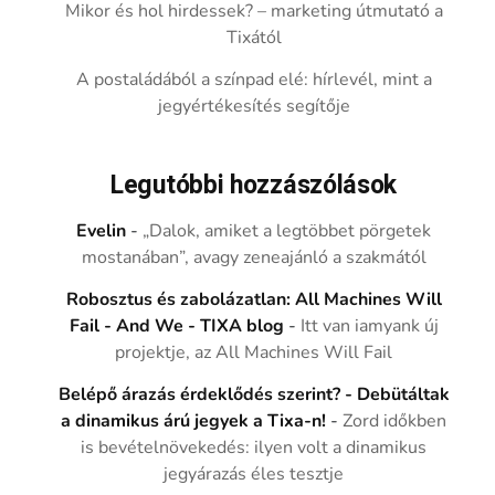
Mikor és hol hirdessek? – marketing útmutató a
Tixától
A postaládából a színpad elé: hírlevél, mint a
jegyértékesítés segítője
Legutóbbi hozzászólások
Evelin
-
„Dalok, amiket a legtöbbet pörgetek
mostanában”, avagy zeneajánló a szakmától
Robosztus és zabolázatlan: All Machines Will
Fail - And We - TIXA blog
-
Itt van iamyank új
projektje, az All Machines Will Fail
Belépő árazás érdeklődés szerint? - Debütáltak
a dinamikus árú jegyek a Tixa-n!
-
Zord időkben
is bevételnövekedés: ilyen volt a dinamikus
jegyárazás éles tesztje