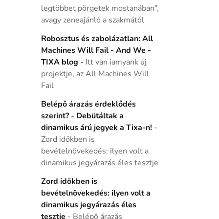
legtöbbet pörgetek mostanában”,
avagy zeneajánló a szakmától
Robosztus és zabolázatlan: All
Machines Will Fail - And We -
TIXA blog
-
Itt van iamyank új
projektje, az All Machines Will
Fail
Belépő árazás érdeklődés
szerint? - Debütáltak a
dinamikus árú jegyek a Tixa-n!
-
Zord időkben is
bevételnövekedés: ilyen volt a
dinamikus jegyárazás éles tesztje
Zord időkben is
bevételnövekedés: ilyen volt a
dinamikus jegyárazás éles
tesztje
-
Belépő árazás