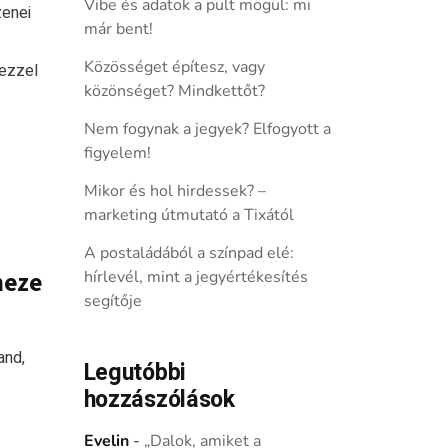
Vibe és adatok a pult mögül: mi
enei
már bent!
Közösséget építesz, vagy
mezzel
közönséget? Mindkettőt?
Nem fogynak a jegyek? Elfogyott a
figyelem!
Mikor és hol hirdessek? –
marketing útmutató a Tixától
A postaládából a színpad elé:
meze
hírlevél, mint a jegyértékesítés
segítője
and,
Legutóbbi
hozzászólások
Evelin
-
„Dalok, amiket a