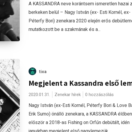
A KASSANDRA neve korántsem ismeretlen hazai z
berkeken belül – Nagy István (ex- Esti Kornél, ex-
Péterfy Bori) zenekara 2020 elején erős debütle
mutatkozott be a szakmának és a...
tixa
Megjelent a Kassandra első le
2020.01.31.
Zenekar hírek
0 hozzászólás
Nagy István (ex-Esti Kornél, Péterfy Bori & Love B
Erik Sumo) önálló zenekara, a KASSANDRA élőben
először a 2018-as Fishing on Orfűn debütált, idén
januárban megjelent első nagylemezük...