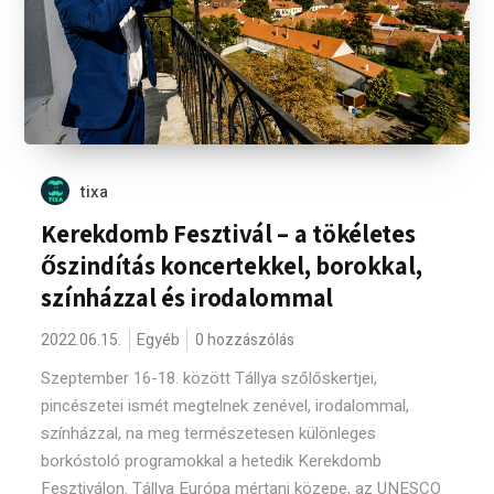
tixa
Kerekdomb Fesztivál – a tökéletes
őszindítás koncertekkel, borokkal,
színházzal és irodalommal
2022.06.15.
Egyéb
0 hozzászólás
Szeptember 16-18. között Tállya szőlőskertjei,
pincészetei ismét megtelnek zenével, irodalommal,
színházzal, na meg természetesen különleges
borkóstoló programokkal a hetedik Kerekdomb
Fesztiválon. Tállya Európa mértani közepe, az UNESCO