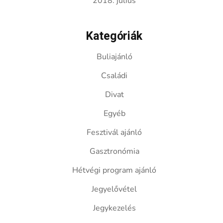
2018. július
Kategóriák
Buliajánló
Családi
Divat
Egyéb
Fesztivál ajánló
Gasztronómia
Hétvégi program ajánló
Jegyelővétel
Jegykezelés