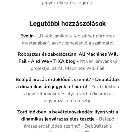
jegyértékesítés segítője
Legutóbbi hozzászólások
Evelin
-
„Dalok, amiket a legtöbbet pörgetek
mostanában”, avagy zeneajánló a szakmától
Robosztus és zabolázatlan: All Machines Will
Fail - And We - TIXA blog
-
Itt van iamyank új
projektje, az All Machines Will Fail
Belépő árazás érdeklődés szerint? - Debütáltak
a dinamikus árú jegyek a Tixa-n!
-
Zord időkben
is bevételnövekedés: ilyen volt a dinamikus
jegyárazás éles tesztje
Zord időkben is bevételnövekedés: ilyen volt a
dinamikus jegyárazás éles tesztje
-
Belépő
árazás érdeklődés szerint? – Debütáltak a