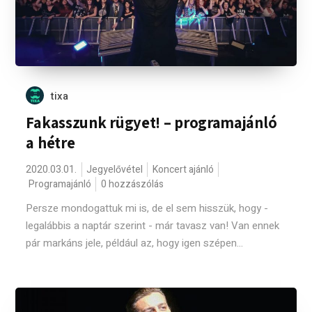
tixa
Fakasszunk rügyet! – programajánló
a hétre
2020.03.01.
Jegyelővétel
Koncert ajánló
Programajánló
0 hozzászólás
Persze mondogattuk mi is, de el sem hisszük, hogy -
legalábbis a naptár szerint - már tavasz van! Van ennek
pár markáns jele, például az, hogy igen szépen...