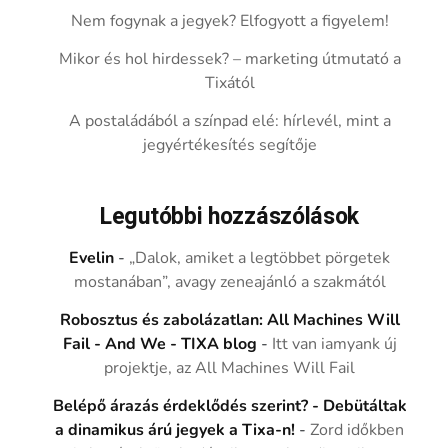
Nem fogynak a jegyek? Elfogyott a figyelem!
Mikor és hol hirdessek? – marketing útmutató a
Tixától
A postaládából a színpad elé: hírlevél, mint a
jegyértékesítés segítője
Legutóbbi hozzászólások
Evelin
-
„Dalok, amiket a legtöbbet pörgetek
mostanában”, avagy zeneajánló a szakmától
Robosztus és zabolázatlan: All Machines Will
Fail - And We - TIXA blog
-
Itt van iamyank új
projektje, az All Machines Will Fail
Belépő árazás érdeklődés szerint? - Debütáltak
a dinamikus árú jegyek a Tixa-n!
-
Zord időkben