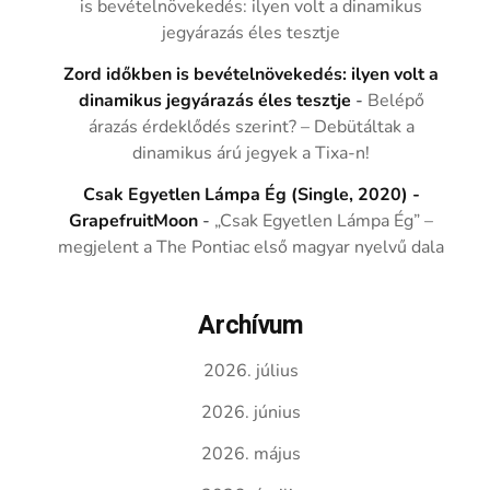
is bevételnövekedés: ilyen volt a dinamikus
jegyárazás éles tesztje
Zord időkben is bevételnövekedés: ilyen volt a
dinamikus jegyárazás éles tesztje
-
Belépő
árazás érdeklődés szerint? – Debütáltak a
dinamikus árú jegyek a Tixa-n!
Csak Egyetlen Lámpa Ég (Single, 2020) -
GrapefruitMoon
-
„Csak Egyetlen Lámpa Ég” –
megjelent a The Pontiac első magyar nyelvű dala
Archívum
2026. július
2026. június
2026. május