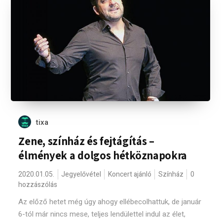
tixa
Zene, színház és fejtágítás –
élmények a dolgos hétköznapokra
2020.01.05.
Jegyelővétel
Koncert ajánló
Színház
0
hozzászólás
Az előző hetet még úgy ahogy ellébecolhattuk, de január
6-tól már nincs mese, teljes lendülettel indul az élet,