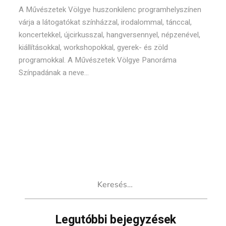
A Művészetek Völgye huszonkilenc programhelyszínen
várja a látogatókat színházzal, irodalommal, tánccal,
koncertekkel, újcirkusszal, hangversennyel, népzenével,
kiállításokkal, workshopokkal, gyerek- és zöld
programokkal. A Művészetek Völgye Panoráma
Színpadának a neve...
Keresés:
Legutóbbi bejegyzések