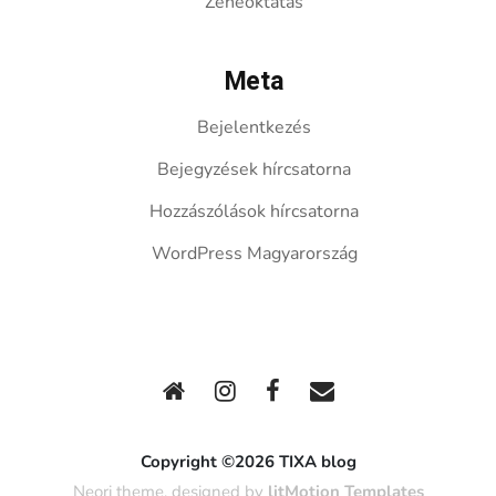
Zeneoktatás
Meta
Bejelentkezés
Bejegyzések hírcsatorna
Hozzászólások hírcsatorna
WordPress Magyarország
Copyright ©2026 TIXA blog
Neori theme, designed by
litMotion Templates