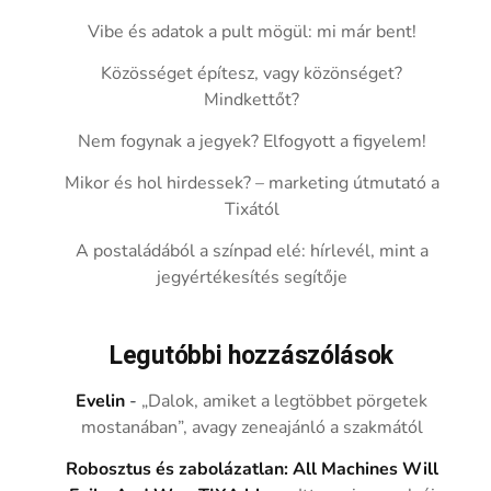
Vibe és adatok a pult mögül: mi már bent!
Közösséget építesz, vagy közönséget?
Mindkettőt?
Nem fogynak a jegyek? Elfogyott a figyelem!
Mikor és hol hirdessek? – marketing útmutató a
Tixától
A postaládából a színpad elé: hírlevél, mint a
jegyértékesítés segítője
Legutóbbi hozzászólások
Evelin
-
„Dalok, amiket a legtöbbet pörgetek
mostanában”, avagy zeneajánló a szakmától
Robosztus és zabolázatlan: All Machines Will