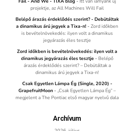
Fail - And We - TIXA blog
-
Itt van iamyank új
projektje, az All Machines Will Fail
Belépő árazás érdeklődés szerint? - Debütáltak
a dinamikus árú jegyek a Tixa-n!
-
Zord időkben
is bevételnövekedés: ilyen volt a dinamikus
jegyárazás éles tesztje
Zord időkben is bevételnövekedés: ilyen volt a
dinamikus jegyárazás éles tesztje
-
Belépő
árazás érdeklődés szerint? – Debütáltak a
dinamikus árú jegyek a Tixa-n!
Csak Egyetlen Lámpa Ég (Single, 2020) -
GrapefruitMoon
-
„Csak Egyetlen Lámpa Ég” –
megjelent a The Pontiac első magyar nyelvű dala
Archívum
2026. július