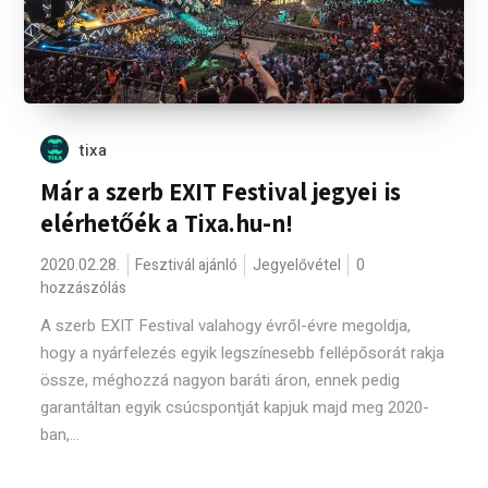
tixa
Már a szerb EXIT Festival jegyei is
elérhetőék a Tixa.hu-n!
2020.02.28.
Fesztivál ajánló
Jegyelővétel
0
hozzászólás
A szerb EXIT Festival valahogy évről-évre megoldja,
hogy a nyárfelezés egyik legszínesebb fellépősorát rakja
össze, méghozzá nagyon baráti áron, ennek pedig
garantáltan egyik csúcspontját kapjuk majd meg 2020-
ban,...