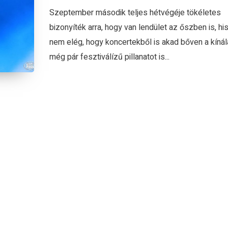
Szeptember második teljes hétvégéje tökéletes
bizonyíték arra, hogy van lendület az őszben is, hi
nem elég, hogy koncertekből is akad bőven a kínál
még pár fesztiválízű pillanatot is...