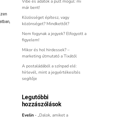
Vibe és adatok a pult mögül: mi
már bent!
szen
Közösséget építesz, vagy
atban,
közönséget? Mindkettőt?
Nem fogynak a jegyek? Elfogyott a
figyelem!
Mikor és hol hirdessek? –
marketing útmutató a Tixától
A postaládából a színpad elé:
hírlevél, mint a jegyértékesítés
segítője
Legutóbbi
hozzászólások
Evelin
-
„Dalok, amiket a