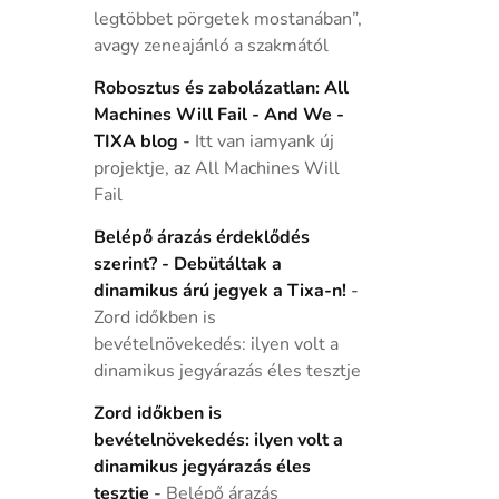
legtöbbet pörgetek mostanában”,
avagy zeneajánló a szakmától
Robosztus és zabolázatlan: All
Machines Will Fail - And We -
TIXA blog
-
Itt van iamyank új
projektje, az All Machines Will
Fail
Belépő árazás érdeklődés
szerint? - Debütáltak a
dinamikus árú jegyek a Tixa-n!
-
Zord időkben is
bevételnövekedés: ilyen volt a
dinamikus jegyárazás éles tesztje
Zord időkben is
bevételnövekedés: ilyen volt a
dinamikus jegyárazás éles
tesztje
-
Belépő árazás