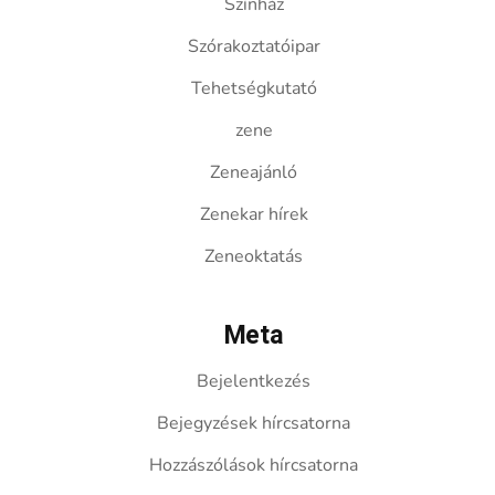
Színház
Szórakoztatóipar
Tehetségkutató
zene
Zeneajánló
Zenekar hírek
Zeneoktatás
Meta
Bejelentkezés
Bejegyzések hírcsatorna
Hozzászólások hírcsatorna