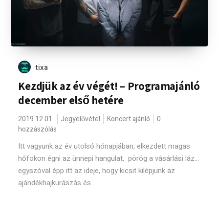
tixa
Kezdjük az év végét! – Programajánló
december első hetére
2019.12.01.
Jegyelővétel
Koncert ajánló
0
hozzászólás
Itt vagyunk az év utolsó hónapjában, elkezdett magas
hőfokon égni az ünnepi hangulat, pörög a vásárlási láz...
egyszóval épp itt az ideje, hogy kicsit kilépjünk az
ajándékhajkurászás és...