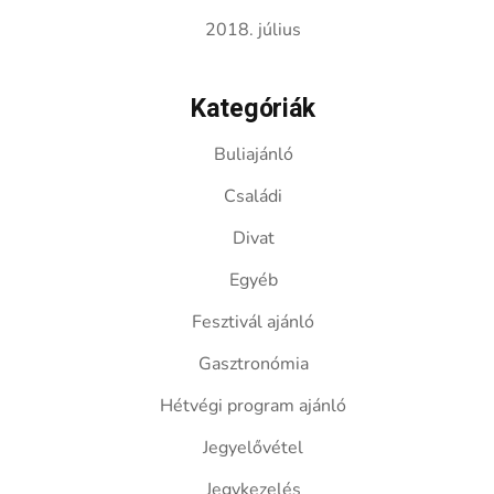
2018. július
Kategóriák
Buliajánló
Családi
Divat
Egyéb
Fesztivál ajánló
Gasztronómia
Hétvégi program ajánló
Jegyelővétel
Jegykezelés