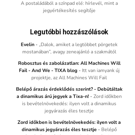
A postaládából a színpad elé: hírlevél, mint a
jegyértékesítés segítője
Legutóbbi hozzászólások
Evelin
-
„Dalok, amiket a legtöbbet pörgetek
mostanában”, avagy zeneajánló a szakmától
Robosztus és zabolázatlan: All Machines Will
Fail - And We - TIXA blog
-
Itt van iamyank új
projektje, az All Machines Will Fail
Belépő árazás érdeklődés szerint? - Debütáltak
a dinamikus árú jegyek a Tixa-n!
-
Zord időkben
is bevételnövekedés: ilyen volt a dinamikus
jegyárazás éles tesztje
Zord időkben is bevételnövekedés: ilyen volt a
dinamikus jegyárazás éles tesztje
-
Belépő