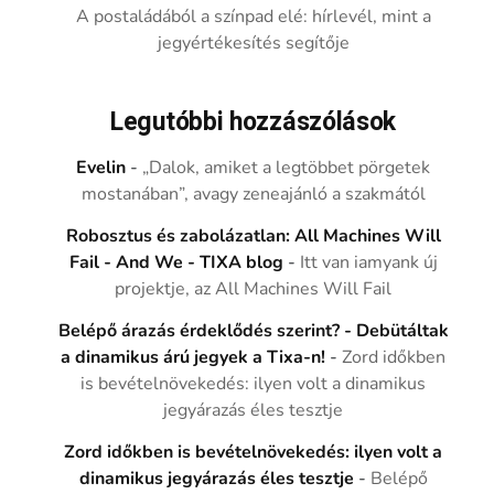
A postaládából a színpad elé: hírlevél, mint a
jegyértékesítés segítője
Legutóbbi hozzászólások
Evelin
-
„Dalok, amiket a legtöbbet pörgetek
mostanában”, avagy zeneajánló a szakmától
Robosztus és zabolázatlan: All Machines Will
Fail - And We - TIXA blog
-
Itt van iamyank új
projektje, az All Machines Will Fail
Belépő árazás érdeklődés szerint? - Debütáltak
a dinamikus árú jegyek a Tixa-n!
-
Zord időkben
is bevételnövekedés: ilyen volt a dinamikus
jegyárazás éles tesztje
Zord időkben is bevételnövekedés: ilyen volt a
dinamikus jegyárazás éles tesztje
-
Belépő