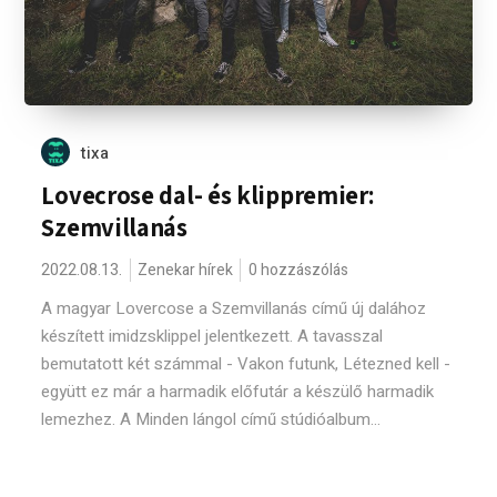
tixa
Lovecrose dal- és klippremier:
Szemvillanás
2022.08.13.
Zenekar hírek
0 hozzászólás
A magyar Lovercose a Szemvillanás című új dalához
készített imidzsklippel jelentkezett. A tavasszal
bemutatott két számmal - Vakon futunk, Létezned kell -
együtt ez már a harmadik előfutár a készülő harmadik
lemezhez. A Minden lángol című stúdióalbum...