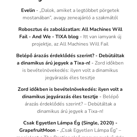
Evelin
-
„Dalok, amiket a legtöbbet pörgetek
mostanában”, avagy zeneajánló a szakmától
Robosztus és zabolázatlan: All Machines Will
Fail - And We - TIXA blog
-
Itt van iamyank új
projektje, az All Machines Will Fail
Belépő árazás érdeklődés szerint? - Debütáltak
a dinamikus árú jegyek a Tixa-n!
-
Zord időkben
is bevételnövekedés: ilyen volt a dinamikus
jegyárazás éles tesztje
Zord időkben is bevételnövekedés: ilyen volt a
dinamikus jegyárazás éles tesztje
-
Belépő
árazás érdeklődés szerint? – Debütáltak a
dinamikus árú jegyek a Tixa-n!
Csak Egyetlen Lámpa Ég (Single, 2020) -
GrapefruitMoon
-
„Csak Egyetlen Lámpa Ég” –