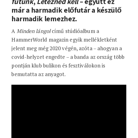
futunk
,
Létezned kell
– együtt ez
már a harmadik előfutár a készülő
harmadik lemezhez.
A
Minden lángol
című stúdióalbum a
HammerWorld magazin egyik mellékletként
jelent meg még 2020 végén, azóta – ahogyan a
covid-helyzet engedte – a banda az ország több
pontján klub bulikon és fesztiválokon is
bemutatta az anyagot.