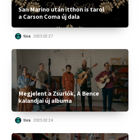
San Marino után itthon is tarol
a Carson Coma új dala
tixa
2025.02.27.
Megjelent a Zsurlók, A Bence
kalandjai új albuma
tixa
2025.02.24.