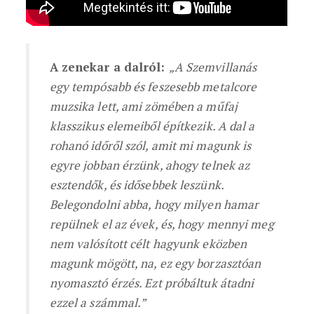
A zenekar a dalról:
„A Szemvillanás
egy tempósabb és feszesebb metalcore
muzsika lett, ami zömében a műfaj
klasszikus elemeiből építkezik. A dal a
rohanó időről szól, amit mi magunk is
egyre jobban érzünk, ahogy telnek az
esztendők, és idősebbek leszünk.
Belegondolni abba, hogy milyen hamar
repülnek el az évek, és, hogy mennyi meg
nem valósított célt hagyunk eközben
magunk mögött, na, ez egy borzasztóan
nyomasztó érzés. Ezt próbáltuk átadni
ezzel a számmal.”