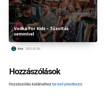
Vodka For Kids – Tűzoltás
semmivel
tixa
2025.02.06.
Hozzászólások
Hozzászólás küldéséhez
be kell jelentkezni
.