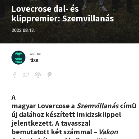
Lovecrose dal- és
klippremier: Szemvillanás
2022.08.13.
author:
tixa
Lovecrose dal- és klippremier: Szemvil
A
magyar Lovercose a
Szemvillanás
című
új dalához készített imidzsklippel
jelentkezett. A tavasszal
bemutatott két számmal –
Vakon