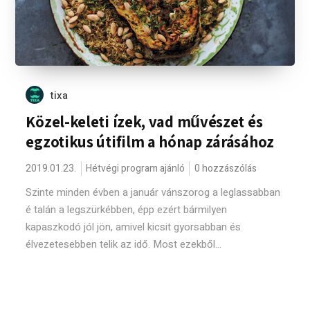
tixa
Közel-keleti ízek, vad művészet és
egzotikus útifilm a hónap zárásához
2019.01.23.
Hétvégi program ajánló
0 hozzászólás
Szinte minden évben a január vánszorog a leglassabban
é talán a legszürkébben, épp ezért bármilyen
kapaszkodó jól jön, amivel kicsit gyorsabban és
élvezetesebben telik az idő. Most ezekből...