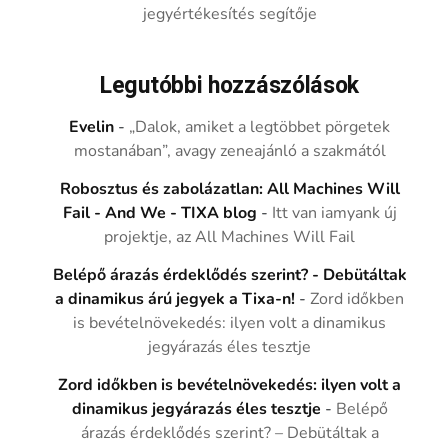
jegyértékesítés segítője
Legutóbbi hozzászólások
Evelin
-
„Dalok, amiket a legtöbbet pörgetek
mostanában”, avagy zeneajánló a szakmától
Robosztus és zabolázatlan: All Machines Will
Fail - And We - TIXA blog
-
Itt van iamyank új
projektje, az All Machines Will Fail
Belépő árazás érdeklődés szerint? - Debütáltak
a dinamikus árú jegyek a Tixa-n!
-
Zord időkben
is bevételnövekedés: ilyen volt a dinamikus
jegyárazás éles tesztje
Zord időkben is bevételnövekedés: ilyen volt a
dinamikus jegyárazás éles tesztje
-
Belépő
árazás érdeklődés szerint? – Debütáltak a