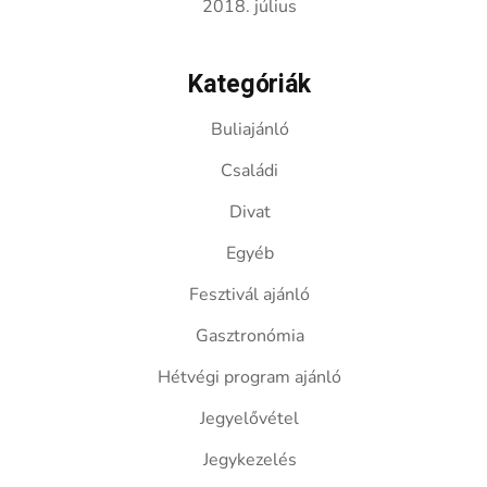
2018. július
Kategóriák
Buliajánló
Családi
Divat
Egyéb
Fesztivál ajánló
Gasztronómia
Hétvégi program ajánló
Jegyelővétel
Jegykezelés