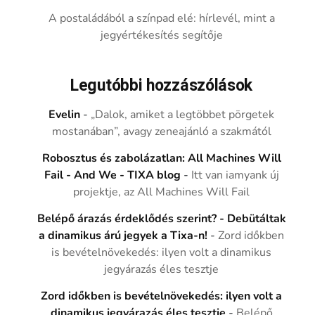
A postaládából a színpad elé: hírlevél, mint a
jegyértékesítés segítője
Legutóbbi hozzászólások
Evelin
-
„Dalok, amiket a legtöbbet pörgetek
mostanában”, avagy zeneajánló a szakmától
Robosztus és zabolázatlan: All Machines Will
Fail - And We - TIXA blog
-
Itt van iamyank új
projektje, az All Machines Will Fail
Belépő árazás érdeklődés szerint? - Debütáltak
a dinamikus árú jegyek a Tixa-n!
-
Zord időkben
is bevételnövekedés: ilyen volt a dinamikus
jegyárazás éles tesztje
Zord időkben is bevételnövekedés: ilyen volt a
dinamikus jegyárazás éles tesztje
-
Belépő