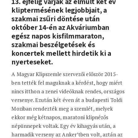
13. éjfélig várják az elmúlt két év
kliptermésének legjobbjait, a
szakmai zsűri döntése után
október 14-én az Akváriumban
egész napos kisfilmmaraton,
szakmai beszélgetések és
koncertek mellett hirdetik ki a
nyerteseket.
A Magyar Klipszemle szervezői először 2015-
ben tették fel maguknak a kérdést, hogy miért
nincs itthon a zenei videóknak rendes, országos
versenye. Ezután két éven át a budapesti Toldi
Moziban rendezték meg a szemlét, melyek
ekkor még kétnapos, maratoni klipnézős
népünnepek voltak. Egy év kihagyás után, a
harmadik verseny az Anker’tben volt, aztán az