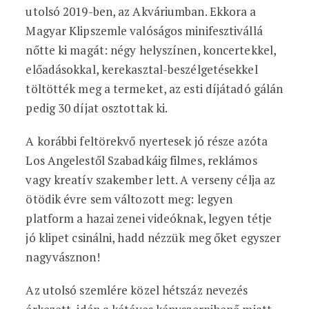
utolsó 2019-ben, az Akváriumban. Ekkora a
Magyar Klipszemle valóságos minifesztivállá
nőtte ki magát: négy helyszínen, koncertekkel,
előadásokkal, kerekasztal-beszélgetésekkel
töltötték meg a termeket, az esti díjátadó gálán
pedig 30 díjat osztottak ki.
A korábbi feltörekvő nyertesek jó része azóta
Los Angelestől Szabadkáig filmes, reklámos
vagy kreatív szakember lett. A verseny célja az
ötödik évre sem változott meg: legyen
platform a hazai zenei videóknak, legyen tétje
jó klipet csinálni, hadd nézzük meg őket egyszer
nagyvásznon!
Az utolsó szemlére közel hétszáz nevezés