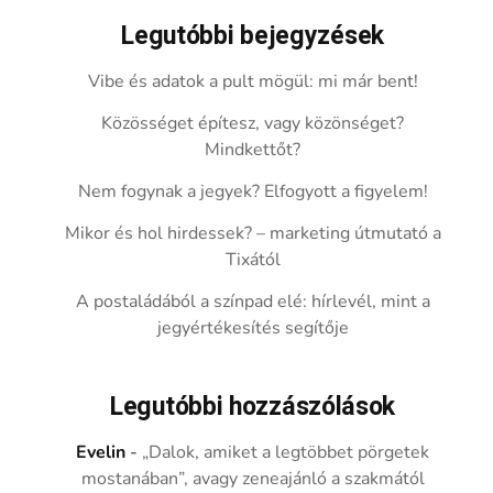
Legutóbbi bejegyzések
Vibe és adatok a pult mögül: mi már bent!
Közösséget építesz, vagy közönséget?
Mindkettőt?
Nem fogynak a jegyek? Elfogyott a figyelem!
Mikor és hol hirdessek? – marketing útmutató a
Tixától
A postaládából a színpad elé: hírlevél, mint a
jegyértékesítés segítője
Legutóbbi hozzászólások
Evelin
-
„Dalok, amiket a legtöbbet pörgetek
mostanában”, avagy zeneajánló a szakmától