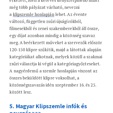
érkezett, idén a kétéves kényszerpihenő miatt
még több pályázat várható, nevezni
a
klipszemle honlapján
lehet. Az évente
változó, független zsűri újságírókból,
filmesekből és zenei szakemberekből áll össze,
egy díjat azonban mindig a közönség szavaz
meg. A beérkezett műveket a szervezők először
120-150 klipre szűkítik, majd a látottak alapján
kategóriákat alkotnak, melyek közüll a szakmai
zsűri választja ki végül a kategóriagyőzteseket.
A nagyérdemű a szemle honlapján viszont az
összes beküldött klipre voksolhat, a
közönségszavazás idén szeptember 16. és 25.
között lesz.
5. Magyar Klipszemle infók és