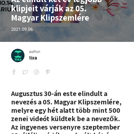
klipjeit várják az 05.
Magyar Klipszemlére
2021.09.06.
author:
tixa
Az elmúlt két év legjobb klipjeit várják
Augusztus 30-án este elindult a
nevezés a 05. Magyar Klipszemlére,
melyre egy hét alatt több mint 500
zenei videót küldtek be a nevezők.
Az ingyenes versenyre szeptember