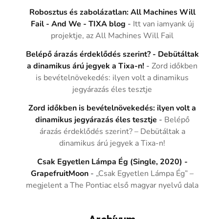
Robosztus és zabolázatlan: All Machines Will
Fail - And We - TIXA blog
-
Itt van iamyank új
projektje, az All Machines Will Fail
Belépő árazás érdeklődés szerint? - Debütáltak
a dinamikus árú jegyek a Tixa-n!
-
Zord időkben
is bevételnövekedés: ilyen volt a dinamikus
jegyárazás éles tesztje
Zord időkben is bevételnövekedés: ilyen volt a
dinamikus jegyárazás éles tesztje
-
Belépő
árazás érdeklődés szerint? – Debütáltak a
dinamikus árú jegyek a Tixa-n!
Csak Egyetlen Lámpa Ég (Single, 2020) -
GrapefruitMoon
-
„Csak Egyetlen Lámpa Ég” –
megjelent a The Pontiac első magyar nyelvű dala