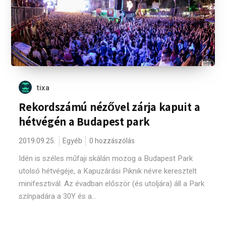
tixa
Rekordszámú nézővel zárja kapuit a
hétvégén a Budapest park
2019.09.25.
Egyéb
0 hozzászólás
Idén is széles műfaji skálán mozog a Budapest Park
utolsó hétvégéje, a Kapuzárási Piknik névre keresztelt
minifesztivál. Az évadban először (és utoljára) áll a Park
színpadára a 30Y és a...