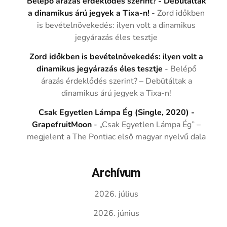
Belépő árazás érdeklődés szerint? - Debütáltak
a dinamikus árú jegyek a Tixa-n!
-
Zord időkben
is bevételnövekedés: ilyen volt a dinamikus
jegyárazás éles tesztje
Zord időkben is bevételnövekedés: ilyen volt a
dinamikus jegyárazás éles tesztje
-
Belépő
árazás érdeklődés szerint? – Debütáltak a
dinamikus árú jegyek a Tixa-n!
Csak Egyetlen Lámpa Ég (Single, 2020) -
GrapefruitMoon
-
„Csak Egyetlen Lámpa Ég” –
megjelent a The Pontiac első magyar nyelvű dala
Archívum
2026. július
2026. június