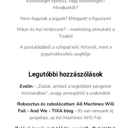
Közösséget építesz, vagy közönséget?
Mindkettőt?
Nem fogynak a jegyek? Elfogyott a figyelem!
Mikor és hol hirdessek? – marketing útmutató a
Tixától
A postaládából a színpad elé: hírlevél, mint a
jegyértékesítés segítője
Legutóbbi hozzászólások
Evelin
-
„Dalok, amiket a legtöbbet pörgetek
mostanában”, avagy zeneajánló a szakmától
Robosztus és zabolázatlan: All Machines Will
Fail - And We - TIXA blog
-
Itt van iamyank új
projektje, az All Machines Will Fail