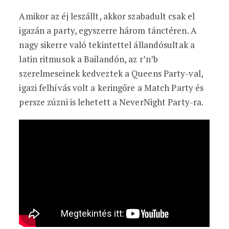
Amikor az éj leszállt, akkor szabadult csak el
igazán a party, egyszerre három tánctéren. A
nagy sikerre való tekintettel állandósultak a
latin ritmusok a Bailandón, az r’n’b
szerelmeseinek kedveztek a Queens Party-val,
igazi felhívás volt a keringőre a Match Party és
persze zúzni is lehetett a NeverNight Party-ra.