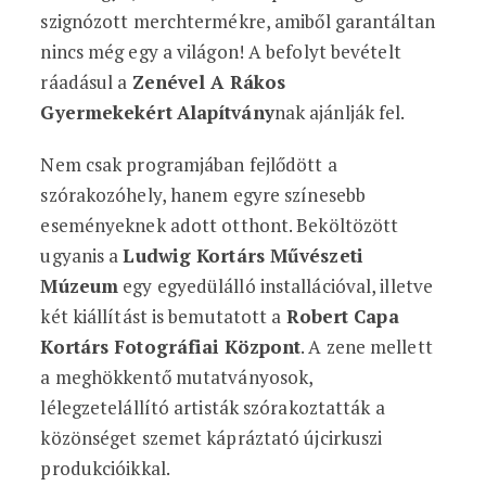
szignózott merchtermékre, amiből garantáltan
nincs még egy a világon! A befolyt bevételt
ráadásul a
Zenével A Rákos
Gyermekekért
Alapítvány
nak ajánlják fel.
Nem csak programjában fejlődött a
szórakozóhely, hanem egyre színesebb
eseményeknek adott otthont. Beköltözött
ugyanis a
Ludwig Kortárs Művészeti
Múzeum
egy egyedülálló installációval, illetve
két kiállítást is bemutatott a
Robert Capa
Kortárs Fotográfiai Központ
. A zene mellett
a meghökkentő mutatványosok,
lélegzetelállító artisták szórakoztatták a
közönséget szemet kápráztató újcirkuszi
produkcióikkal.