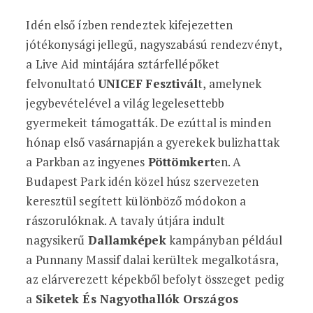
Idén első ízben rendeztek kifejezetten
jótékonysági jellegű, nagyszabású rendezvényt,
a Live Aid mintájára sztárfellépőket
felvonultató
UNICEF
Fesztivál
t, amelynek
jegybevételével a világ legelesettebb
gyermekeit támogatták. De ezúttal is minden
hónap első vasárnapján a gyerekek bulizhattak
a Parkban az ingyenes
Pöttömkert
en. A
Budapest Park idén közel húsz szervezeten
keresztül segített különböző módokon a
rászorulóknak. A tavaly útjára indult
nagysikerű
Dallamképek
kampányban például
a Punnany Massif dalai kerültek megalkotásra,
az elárverezett képekből befolyt összeget pedig
a
Siketek És Nagyothallók Országos