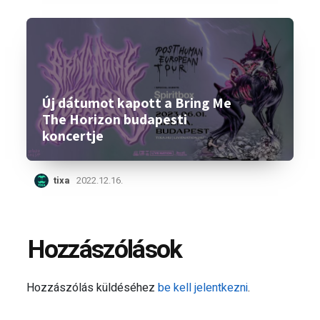
Új dátumot kapott a Bring Me
The Horizon budapesti
koncertje
tixa
2022.12.16.
Hozzászólások
Hozzászólás küldéséhez
be kell jelentkezni
.