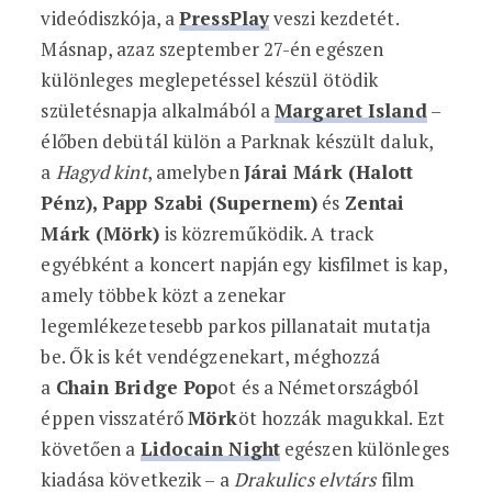
videódiszkója, a
PressPlay
veszi kezdetét.
Másnap, azaz szeptember 27-én egészen
különleges meglepetéssel készül ötödik
születésnapja alkalmából a
Margaret Island
–
élőben debütál külön a Parknak készült daluk,
a
Hagyd kint
, amelyben
Járai Márk (Halott
Pénz), Papp Szabi (Supernem)
és
Zentai
Márk (Mörk)
is közreműködik. A track
egyébként a koncert napján egy kisfilmet is kap,
amely többek közt a zenekar
legemlékezetesebb parkos pillanatait mutatja
be. Ők is két vendégzenekart, méghozzá
a
Chain Bridge Pop
ot és a Németországból
éppen visszatérő
Mörk
öt hozzák magukkal. Ezt
követően a
Lidocain Night
egészen különleges
kiadása következik – a
Drakulics elvtárs
film