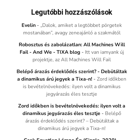
Legutóbbi hozzászólások
Evelin
-
„Dalok, amiket a legtöbbet pörgetek
mostanában”, avagy zeneajánló a szakmától
Robosztus és zabolázatlan: All Machines Will
Fail - And We - TIXA blog
-
Itt van iamyank új
projektje, az All Machines Will Fail
Belépő árazás érdeklődés szerint? - Debütáltak
a dinamikus árú jegyek a Tixa-n!
-
Zord időkben
is bevételnövekedés: ilyen volt a dinamikus
jegyárazás éles tesztje
Zord időkben is bevételnövekedés: ilyen volt a
dinamikus jegyárazás éles tesztje
-
Belépő
árazás érdeklődés szerint? – Debütáltak a
dinamikus árú jegyek a Tixa-n!