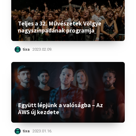
Teljes a 32. Művészetek Völgye
nagyszínpadának programja
tixa
2023.02.09.
Együtt lépjünk a valóságba – Az
AWS új kezdete
tixa
2023.01.16.