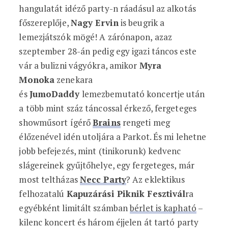
hangulatát idéző party-n ráadásul az alkotás
főszereplője,
Nagy Ervin
is beugrik a
lemezjátszók mögé! A zárónapon, azaz
szeptember 28-án pedig egy igazi táncos este
vár a bulizni vágyókra, amikor
Myra
Monoka
zenekara
és
JumoDaddy
lemezbemutató koncertje után
a több mint száz táncossal érkező, fergeteges
showműsort ígérő
Brains
rengeti meg
élőzenével idén utoljára a Parkot. És mi lehetne
jobb befejezés, mint (tinikorunk) kedvenc
slágereinek gyűjtőhelye, egy fergeteges, már
most teltházas
Necc Party
? Az eklektikus
felhozatalú
Kapuzárási Piknik Fesztivál
ra
egyébként limitált számban
bérlet is kapható
–
kilenc koncert és három éjjelen át tartó party