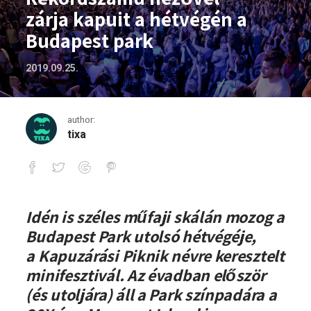
zárja kapuit a hétvégén a
Budapest park
2019.09.25.
author:
tixa
Rekordszámú nézővel zárja kapuit a hé
Idén is széles műfaji skálán mozog a
Budapest Park utolsó hétvégéje,
a Kapuzárási Piknik névre keresztelt
minifesztivál. Az évadban először
(és utoljára) áll a Park színpadára a