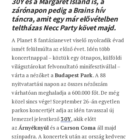
30Y és a Margaret Island is, a
zárónapon pedig a Brains hív
táncra, amit egy már elővételben
teltházas Necc Party követ majd.
A Planet 8 fantázianevet viselő nyolcadik évad
ismét felülmúlta az előző évet. Idén több
koncertnappal – köztük egy ötnapos, külföldi
világsztárokat felvonultató minifesztivállal –
várta a nézőket a
Budapest Park
. A 88
nyitvatartási napon az összes nézőszám
várhatóan meghaladja a 600.000 főt. De még
közel sincs vége! Szeptember 26-án egyetlen
parkos koncertjét adja az idén tavasszal új
lemezzel jelentkező
30Y
, akik előtt
az
Árnyéknyúl
és a
Carson Coma
áll majd
színpadra. A koncertek után az ország kedvenc