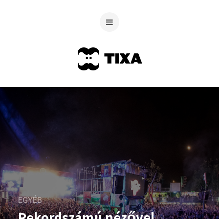
EGYÉB
Rekordszámú nézővel