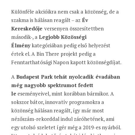
Különféle akcióikra nem csak a közönség, de a
szakma is hálásan reagált – az
Év
Kereskedője
versenyen összesítettben
második-, a
Legjobb Közösségi
Élmény
kategóriában pedig első helyezést
értek el. A Bin There projekt pedig a
Fenntarthatósági Napon kapott közönségdíjat.
A
Budapest Park tehát nyolcadik évadában
még nagyobb spektrumot fedett
le
eseményeivel, mint korábban bármikor. A
sokszor bátor, innovatív programokra a
közönség hálásan reagált, így már most
nézőszám-rekorddal indul záróhetének, ami
egy utolsó szeletet ígér még a 2019-es nyárból.