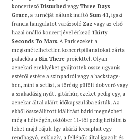
koncertező
Disturbed
vagy
Three Days
Grace
, a turnéját nálunk indító
Sum 41
, igazi
francia hangulatot varázsoló
Zaz
vagy az első
hazai önálló koncertjével érkező
Thirty
Seconds To Mars
. A Park ezeket a
megismételhetetlen koncertpillanatokat zárta
palackba a
Bin There
projekttel. Olyan
zenekari ereklyéket gyűjtöttek össze ugyanis
estéről estére a színpadról vagy a backstage-
ben, mint a setlist, a törésig püfölt dobverő vagy
a szakadásig nyűtt gitárhúr, ezeket pedig egy, a
zenekar által aláírt időkapszulába zárták. Az
ebből összeállított kiállítást bárki megnézheti
még a hétvégén, október 11-től pedig licitálni is
lehet majd rájuk. Így akárki lecsaphat egy
rendhagyó, exkluzív, a fellépők által igazolt és