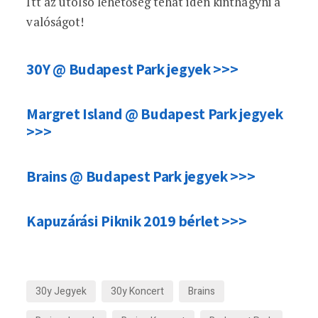
Itt az utolsó lehetőség tehát idén kinthagyni a
valóságot!
30Y @ Budapest Park jegyek >>>
Margret Island @ Budapest Park jegyek
>>>
Brains @ Budapest Park jegyek >>>
Kapuzárási Piknik 2019 bérlet >>>
30y Jegyek
30y Koncert
Brains