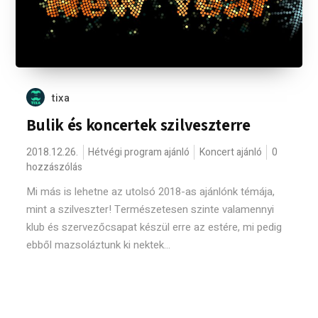
tixa
Bulik és koncertek szilveszterre
2018.12.26.
Hétvégi program ajánló
Koncert ajánló
0
hozzászólás
Mi más is lehetne az utolsó 2018-as ajánlónk témája,
mint a szilveszter! Természetesen szinte valamennyi
klub és szervezőcsapat készül erre az estére, mi pedig
ebből mazsoláztunk ki nektek...