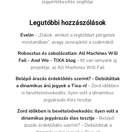
jegyértékesítés segítője
Legutóbbi hozzászólások
Evelin
-
„Dalok, amiket a legtöbbet pörgetek
mostanában”, avagy zeneajánló a szakmától
Robosztus és zabolázatlan: All Machines Will
Fail - And We - TIXA blog
-
Itt van iamyank új
projektje, az All Machines Will Fail
Belépő árazás érdeklődés szerint? - Debütáltak
a dinamikus árú jegyek a Tixa-n!
-
Zord időkben
is bevételnövekedés: ilyen volt a dinamikus
jegyárazás éles tesztje
Zord időkben is bevételnövekedés: ilyen volt a
dinamikus jegyárazás éles tesztje
-
Belépő
árazás érdeklődés szerint? – Debütáltak a