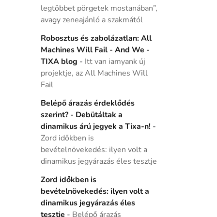
legtöbbet pörgetek mostanában”,
avagy zeneajánló a szakmától
Robosztus és zabolázatlan: All
Machines Will Fail - And We -
TIXA blog
-
Itt van iamyank új
projektje, az All Machines Will
Fail
Belépő árazás érdeklődés
szerint? - Debütáltak a
dinamikus árú jegyek a Tixa-n!
-
Zord időkben is
bevételnövekedés: ilyen volt a
dinamikus jegyárazás éles tesztje
Zord időkben is
bevételnövekedés: ilyen volt a
dinamikus jegyárazás éles
tesztje
-
Belépő árazás