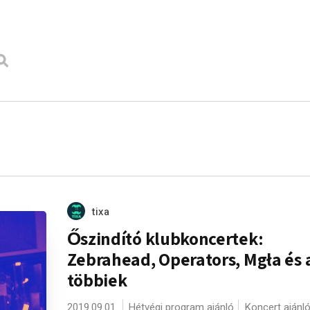
tixa
Őszindító klubkoncertek:
Zebrahead, Operators, Mgła és 
többiek
2019.09.01.
Hétvégi program ajánló
Koncert ajánl