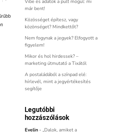
Vibe és adatok a pult mögül: mi
már bent!
űrűbb
Közösséget építesz, vagy
on
közönséget? Mindkettőt?
Nem fogynak a jegyek? Elfogyott a
figyelem!
Mikor és hol hirdessek? –
marketing útmutató a Tixától
A postaládából a színpad elé:
hírlevél, mint a jegyértékesítés
segítője
Legutóbbi
hozzászólások
Evelin
-
„Dalok, amiket a