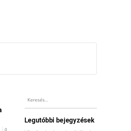
Keresés:
a
Legutóbbi bejegyzések
ó
0