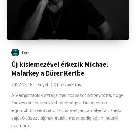
tixa
Új kislemezével érkezik Michael
Malarkey a Dürer Kertbe
2022.03.18.
Egyéb
0 hozzászólás
A Vámpírnaplók sztárja már többször bizonyította, hogy
énekesként is rendkívül tehetséges. Budapesten
legutóbb Graveracer c. lemezével járt, amelyet a zenész
saját Odüsszeiájának titulált, most pedig két, mindenki
számára...