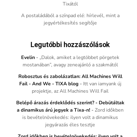
Tixától
A postaládából a színpad elé: hírlevél, mint a
jegyértékesítés segítője
Legutóbbi hozzászólások
Evelin
-
„Dalok, amiket a legtöbbet pörgetek
mostanában”, avagy zeneajánló a szakmától
Robosztus és zabolázatlan: All Machines Will
Fail - And We - TIXA blog
-
Itt van iamyank új
projektje, az All Machines Will Fail
Belépő árazás érdeklődés szerint? - Debütáltak
a dinamikus árú jegyek a Tixa-n!
-
Zord időkben
is bevételnövekedés: ilyen volt a dinamikus
jegyárazás éles tesztje
Zord időkben is bevételnövekedés: ilyen volt a