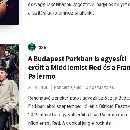
és/vagy iskolanapok végeztével hagyunk helyet o
a lazításnak is, amihez találtunk...
tixa
A Budapest Parkban is egyesíti
erőit a Middlemist Red és a Fra
Palermo
2019.04.30.
Koncert ajánló
0 hozzászólás
Rendhagyó zenekar-páros üdvözli az őszt a Buda
Parkban, ahol szeptember 12-én a Bánkitó Fesztiv
2019 után itt is egyesíti erőit a Fran Palermo és a
Middlemist Red. A tropical jungle-rock és...