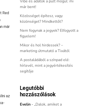
Vibe és adatok a pult mögül: mi
már bent!
t Red
Közösséget építesz, vagy
a
közönséget? Mindkettőt?
an már
Nem fogynak a jegyek? Elfogyott a
figyelem!
Mikor és hol hirdessek? –
marketing útmutató a Tixától
A postaládából a színpad elé:
hírlevél, mint a jegyértékesítés
segítője
Legutóbbi
hozzászólások
lni az
ka-
Evelin
-
„Dalok, amiket a