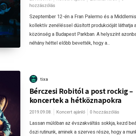
hozzászólás
Szeptember 12-én a Fran Palermo és a Middlemis
kollektív zenéléssel dúsított produkcióját láthatja 
közönség a Budapest Parkban. A helyszínt azonb
néhány héttel előbb bevették, hogy a...
tixa
Bérczesi Robitól a post rockig –
koncertek a hétköznapokra
2019.09.08.
Koncert ajánló
0 hozzászólás
Lassan múlóban az évszakváltás sokkja, kezd beál
őszi rutinunk, aminek a szerves része, hogy a mun