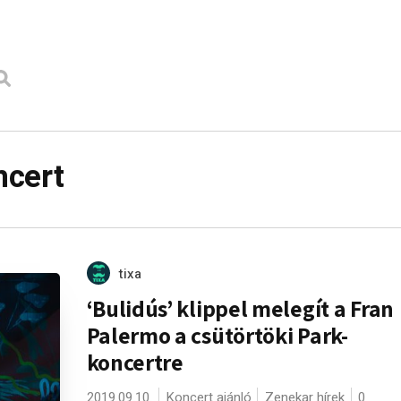
ncert
tixa
‘Bulidús’ klippel melegít a Fran
Palermo a csütörtöki Park-
koncertre
2019.09.10.
Koncert ajánló
Zenekar hírek
0