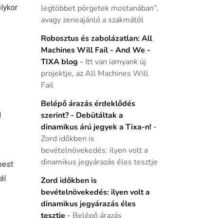
lykor
legtöbbet pörgetek mostanában”,
avagy zeneajánló a szakmától
Robosztus és zabolázatlan: All
Machines Will Fail - And We -
TIXA blog
-
Itt van iamyank új
projektje, az All Machines Will
Fail
Belépő árazás érdeklődés
n
szerint? - Debütáltak a
dinamikus árú jegyek a Tixa-n!
-
Zord időkben is
bevételnövekedés: ilyen volt a
dinamikus jegyárazás éles tesztje
pest
ál
Zord időkben is
bevételnövekedés: ilyen volt a
dinamikus jegyárazás éles
tesztje
-
Belépő árazás