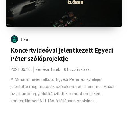
tixa
Koncertvideóval jelentkezett Egyedi
Péter szólóprojektje
2021.06.16.
Zenekar hírek
0 hozzászólás
A Mmamt néven alkotó Egyedi Péter az év elején
jelentette meg második szólólemezét ’II’ címmel. Habár
az albumot egyedül készítette, a most megjelent
koncertfilmben 6+1 fős felállásban szólalnak...