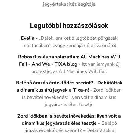
jegyértékesítés segítője
Legutóbbi hozzászólások
Evelin
-
„Dalok, amiket a legtöbbet pörgetek
mostanában”, avagy zeneajánló a szakmától
Robosztus és zabolázatlan: All Machines Will
Fail - And We - TIXA blog
-
Itt van iamyank új
projektje, az All Machines Will Fail
Belépő árazás érdeklődés szerint? - Debütáltak
a dinamikus árú jegyek a Tixa-n!
-
Zord időkben
is bevételnövekedés: ilyen volt a dinamikus
jegyárazás éles tesztje
Zord időkben is bevételnövekedés: ilyen volt a
dinamikus jegyárazás éles tesztje
-
Belépő
árazás érdeklődés szerint? – Debütáltak a