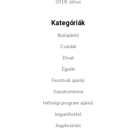
2018. július
Kategóriák
Buliajánló
Családi
Divat
Egyéb
Fesztivál ajánló
Gasztronómia
Hétvégi program ajánló
Jegyelővétel
Jegykezelés