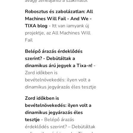
avagy zeneajánló a szakmától
Robosztus és zabolázatlan: All
Machines Will Fail - And We -
TIXA blog
-
Itt van iamyank új
projektje, az All Machines Will
Fail
Belépő árazás érdeklődés
szerint? - Debütáltak a
dinamikus árú jegyek a Tixa-n!
-
Zord időkben is
bevételnövekedés: ilyen volt a
dinamikus jegyárazás éles tesztje
Zord időkben is
bevételnövekedés: ilyen volt a
dinamikus jegyárazás éles
tesztje
-
Belépő árazás
érdeklődés szerint? – Debütáltak