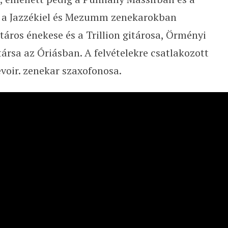
n a Jazzékiel és Mezumm zenekarokban
itáros énekese és a Trillion gitárosa, Örményi
ársa az Óriásban. A felvételekre csatlakozott
voir. zenekar szaxofonosa.