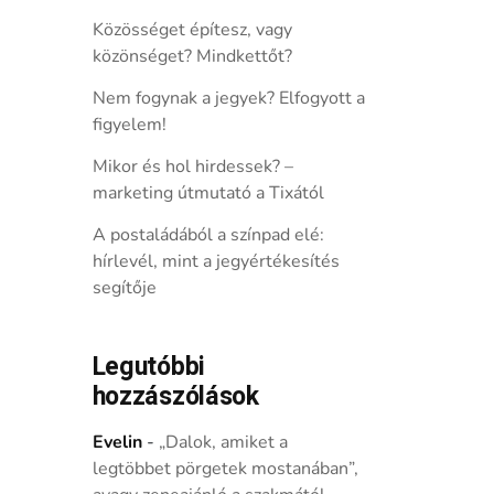
Közösséget építesz, vagy
közönséget? Mindkettőt?
Nem fogynak a jegyek? Elfogyott a
figyelem!
Mikor és hol hirdessek? –
marketing útmutató a Tixától
A postaládából a színpad elé:
hírlevél, mint a jegyértékesítés
segítője
Legutóbbi
hozzászólások
Evelin
-
„Dalok, amiket a
legtöbbet pörgetek mostanában”,