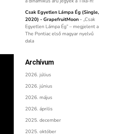
a dinamikus árú jegyek a Tixa-n!
Csak Egyetlen Lámpa Ég (Single,
2020) - GrapefruitMoon
-
„Csak
Egyetlen Lámpa Ég” – megjelent a
The Pontiac első magyar nyelvű
dala
Archívum
2026. július
2026. június
2026. május
2026. április
2025. december
2025. október