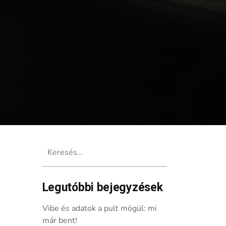
Keresés:
Legutóbbi bejegyzések
Vibe és adatok a pult mögül: mi
már bent!