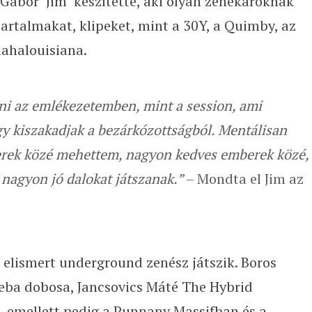
 Gábor ’Jim’ készítette, aki olyan zenekaroknak
artalmakat, klipeket, mint a 30Y, a Quimby, az
Blahalouisiana.
ni az emlékezetemben, mint a session, ami
gy kiszakadjak a bezárkózottságból. Mentálisan
berek közé mehettem, nagyon kedves emberek közé,
 nagyon jó dalokat játszanak.”
– Mondta el Jim az
lismert underground zenész játszik. Boros
eba dobosa, Jancsovics Máté The Hybrid
 emellett pedig a Punnany Massifban és a