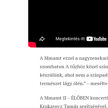
A Mmamt ezzel a nagyzenekari f
szombaton A tűzhöz közel szín
készülünk, ahol nem a színpad
természet lágy ölén.” – mesélte 
A Mmamt II – ÉLŐBEN koncertf
Krokavecz Tamás segítségével.