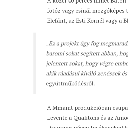
A közel 40 perces filmet Bátori
fotóz vagy csinál mozgóképes t
Elefánt, az Esti Kornél vagy a 
„Ez a projekt úgy fog megmarad
baromi sokat segített abban, ho
jelentett sokat, hogy végre em
akik ráadásul kiváló zenészek és
együttműködésről.
A Mmamt produkcióban csupa e
Levente a Qualitons és az Amo
Drummer néven tevékenykedik,