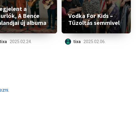
egjelent a
surlók, A Bence
Vodka For Kids –
landjai új albuma
Tűzoltás semmivel
tixa
2025.02.24.
tixa
2025.02.06.
ezni
.