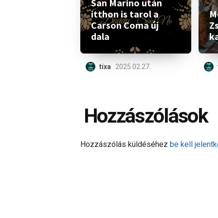
San Marino után
itthon is tarol a
M
Carson Coma új
Z
dala
ka
tixa
2025.02.27.
Hozzászólások
Hozzászólás küldéséhez
be kell jelentk