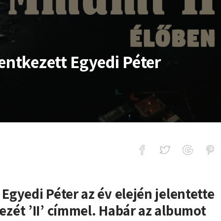
entkezett Egyedi Péter
tt Egyedi Péter szólóprojektje
gyedi Péter az év elején jelentette
zét ’II’ címmel. Habár az albumot