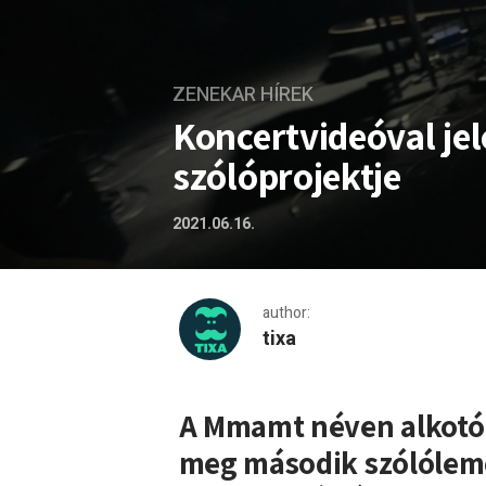
ZENEKAR HÍREK
Koncertvideóval jel
szólóprojektje
2021.06.16.
author:
tixa
Koncertvideóval jelentkeze
A Mmamt néven alkotó E
meg második szólóleme