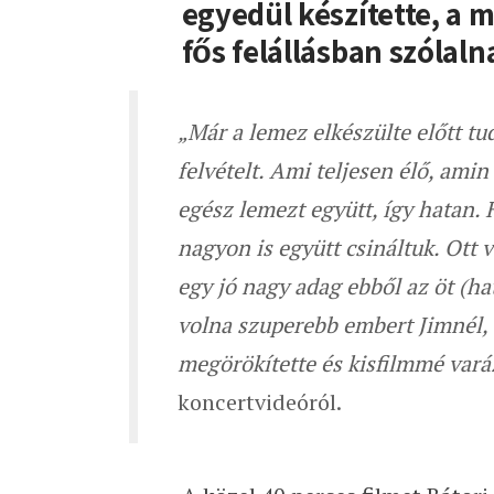
egyedül készítette, a 
fős felállásban szólalna
„Már a lemez elkészülte előtt t
felvételt. Ami teljesen élő, ami
egész lemezt együtt, így hatan.
nagyon is együtt csináltuk. Ott v
egy jó nagy adag ebből az öt (ha
volna szuperebb embert Jimnél, 
megörökítette és kisfilmmé vará
koncertvideóról.