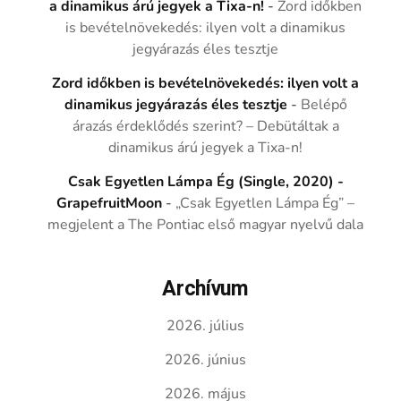
a dinamikus árú jegyek a Tixa-n!
-
Zord időkben
is bevételnövekedés: ilyen volt a dinamikus
jegyárazás éles tesztje
Zord időkben is bevételnövekedés: ilyen volt a
dinamikus jegyárazás éles tesztje
-
Belépő
árazás érdeklődés szerint? – Debütáltak a
dinamikus árú jegyek a Tixa-n!
Csak Egyetlen Lámpa Ég (Single, 2020) -
GrapefruitMoon
-
„Csak Egyetlen Lámpa Ég” –
megjelent a The Pontiac első magyar nyelvű dala
Archívum
2026. július
2026. június
2026. május