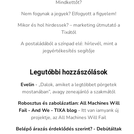
Mindkettőt?
Nem fogynak a jegyek? Elfogyott a figyelem!
Mikor és hol hirdessek? – marketing útmutató a
Tixától
A postaládából a színpad elé: hírlevél, mint a
jegyértékesítés segítője
Legutóbbi hozzászólások
Evelin
-
„Dalok, amiket a legtöbbet pörgetek
mostanában”, avagy zeneajánló a szakmától
Robosztus és zabolázatlan: All Machines Will
Fail - And We - TIXA blog
-
Itt van iamyank új
projektje, az All Machines Will Fail
Belépő árazás érdeklődés szerint? - Debütáltak