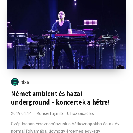
tixa
Német ambient és hazai
underground – koncertek a hétre!
2019.01.14.
Koncert ajánló
0 hozzászólás
Szép lassan visszacsúszunk a hétköznapokba és az év
normál folyamába, úgyhogy érdemes egy-egy