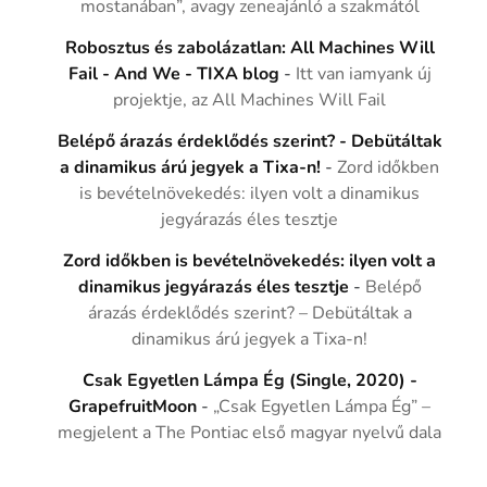
mostanában”, avagy zeneajánló a szakmától
Robosztus és zabolázatlan: All Machines Will
Fail - And We - TIXA blog
-
Itt van iamyank új
projektje, az All Machines Will Fail
Belépő árazás érdeklődés szerint? - Debütáltak
a dinamikus árú jegyek a Tixa-n!
-
Zord időkben
is bevételnövekedés: ilyen volt a dinamikus
jegyárazás éles tesztje
Zord időkben is bevételnövekedés: ilyen volt a
dinamikus jegyárazás éles tesztje
-
Belépő
árazás érdeklődés szerint? – Debütáltak a
dinamikus árú jegyek a Tixa-n!
Csak Egyetlen Lámpa Ég (Single, 2020) -
GrapefruitMoon
-
„Csak Egyetlen Lámpa Ég” –
megjelent a The Pontiac első magyar nyelvű dala