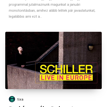
programmal jutalmaznunk magunkat a januári
monotonitásban, amihez alább lelitek pár javaslatunkat,
legalábbis ami ezt a...
tixa