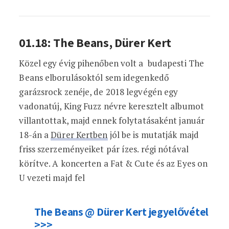
01.18: The Beans, Dürer Kert
Közel egy évig pihenőben volt a budapesti The
Beans elborulásoktól sem idegenkedő
garázsrock zenéje, de 2018 legvégén egy
vadonatúj, King Fuzz névre keresztelt albumot
villantottak, majd ennek folytatásaként január
18-án a
Dürer Kertben
jól be is mutatják majd
friss szerzeményeiket pár ízes. régi nótával
körítve. A koncerten a Fat & Cute és az Eyes on
U vezeti majd fel
The Beans @ Dürer Kert jegyelővétel
>>>