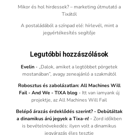
Mikor és hol hirdessek? – marketing útmutató a
Tixától
A postaládából a színpad elé: hírlevél, mint a
jegyértékesítés segítője
Legutóbbi hozzászólások
Evelin
-
„Dalok, amiket a legtöbbet pörgetek
mostanában”, avagy zeneajánló a szakmától
Robosztus és zabolázatlan: All Machines Will
Fail - And We - TIXA blog
-
Itt van iamyank új
projektje, az All Machines Will Fail
Belépő árazás érdeklődés szerint? - Debütáltak
a dinamikus árú jegyek a Tixa-n!
-
Zord időkben
is bevételnövekedés: ilyen volt a dinamikus
jegyárazás éles tesztje