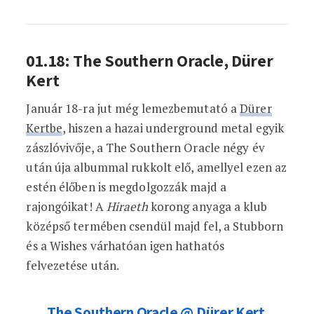
01.18: The Southern Oracle, Dürer
Kert
Január 18-ra jut még lemezbemutató a
Dürer
Kertbe
, hiszen a hazai underground metal egyik
zászlóvivője, a The Southern Oracle négy év
után úja albummal rukkolt elő, amellyel ezen az
estén élőben is megdolgozzák majd a
rajongóikat! A
Hiraeth
korong anyaga a klub
középső termében csendül majd fel, a Stubborn
és a Wishes várhatóan igen hathatós
felvezetése után.
The Southern Oracle @ Dürer Kert