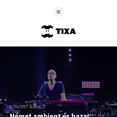
KONCERT AJÁNLÓ
Német ambient és hazai