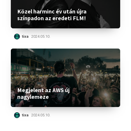
Közel harminc év után újra
színpadon az eredeti FLM!
tixa
2024.05.10.
Megjelent az AWS új
nagylemeze
tixa
2024.05.10.