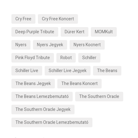
Cry Free
Cry Free Koncert
Deep Purple Tribute
Dürer Kert
MOMKult
Nyers
Nyers Jegyek
Nyers Kocnert
Pink Floyd Tribute
Robot
Schiller
Schiller Live
Schiller Live Jegyek
The Beans
The Beans Jegyek
The Beans Koncert
The Beans Lemezbemutató
The Southern Oracle
The Southern Oracle Jegyek
The Southern Oracle Lemezbemutató