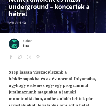
underground – koncertek a
hétre!
2019.01.14.
author:
tixa
Szép lassan visszacsúszunk a
Német ambient és hazai underground – 
hétköznapokba és az év normál folyamába,
úgyhogy érdemes egy-egy programmal
jutalmaznunk magunkat a januári
monotonitásban, amihez alább lelitek pár
javaslatunkat, legalábbis ami ezt a hetet