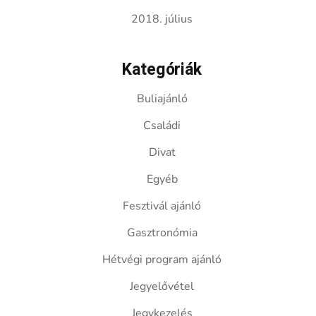
2018. július
Kategóriák
Buliajánló
Családi
Divat
Egyéb
Fesztivál ajánló
Gasztronómia
Hétvégi program ajánló
Jegyelővétel
Jegykezelés