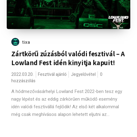
tixa
Zártkörű zúzásból valódi fesztivál – A
Lowland Fest idén kinyitja kapuit!
2022.03.20.
Fesztivál ajánló
Jegyelővétel
0
hozzászólás
A hódmezővásárhelyi Lowland Fest 2022-ben tesz egy
nagy lépést és az eddig zárkörűen működő esemény
idén valódi fesztivállá fejlődik! Az első két alkalommal
még csak meghívásos alapon lehetett eljutni az...