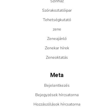
Színház
Szórakoztatóipar
Tehetségkutató
zene
Zeneajánló
Zenekar hírek
Zeneoktatás
Meta
Bejelentkezés
Bejegyzések hírcsatorna
Hozzászólások hírcsatorna