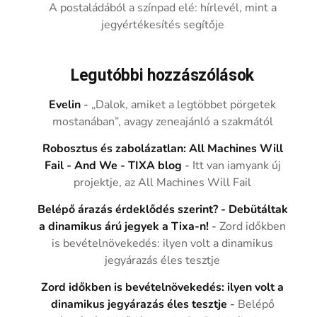
A postaládából a színpad elé: hírlevél, mint a
jegyértékesítés segítője
Legutóbbi hozzászólások
Evelin
-
„Dalok, amiket a legtöbbet pörgetek
mostanában”, avagy zeneajánló a szakmától
Robosztus és zabolázatlan: All Machines Will
Fail - And We - TIXA blog
-
Itt van iamyank új
projektje, az All Machines Will Fail
Belépő árazás érdeklődés szerint? - Debütáltak
a dinamikus árú jegyek a Tixa-n!
-
Zord időkben
is bevételnövekedés: ilyen volt a dinamikus
jegyárazás éles tesztje
Zord időkben is bevételnövekedés: ilyen volt a
dinamikus jegyárazás éles tesztje
-
Belépő