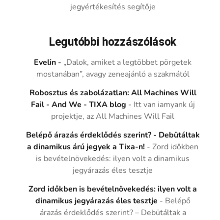
jegyértékesítés segítője
Legutóbbi hozzászólások
Evelin
-
„Dalok, amiket a legtöbbet pörgetek
mostanában”, avagy zeneajánló a szakmától
Robosztus és zabolázatlan: All Machines Will
Fail - And We - TIXA blog
-
Itt van iamyank új
projektje, az All Machines Will Fail
Belépő árazás érdeklődés szerint? - Debütáltak
a dinamikus árú jegyek a Tixa-n!
-
Zord időkben
is bevételnövekedés: ilyen volt a dinamikus
jegyárazás éles tesztje
Zord időkben is bevételnövekedés: ilyen volt a
dinamikus jegyárazás éles tesztje
-
Belépő
árazás érdeklődés szerint? – Debütáltak a