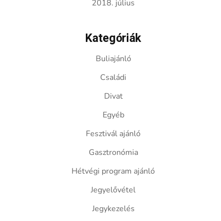
2018. július
Kategóriák
Buliajánló
Családi
Divat
Egyéb
Fesztivál ajánló
Gasztronómia
Hétvégi program ajánló
Jegyelővétel
Jegykezelés