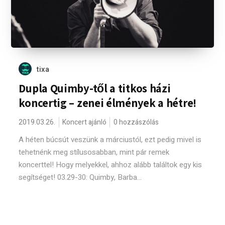
tixa
Dupla Quimby-től a titkos házi
koncertig – zenei élmények a hétre!
2019.03.26.
Koncert ajánló
0 hozzászólás
A héten búcsút veszünk a márciustól, ezt pedig mivel is
tehetnénk meg stílusosabban, mint pár remek
koncerttel! Hogy melyekkel, ahhoz alább találtok egy kis
segítséget! 03.29-30: Quimby, Barba...