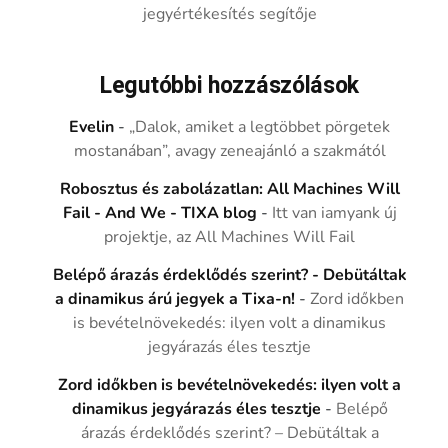
jegyértékesítés segítője
Legutóbbi hozzászólások
Evelin
-
„Dalok, amiket a legtöbbet pörgetek
mostanában”, avagy zeneajánló a szakmától
Robosztus és zabolázatlan: All Machines Will
Fail - And We - TIXA blog
-
Itt van iamyank új
projektje, az All Machines Will Fail
Belépő árazás érdeklődés szerint? - Debütáltak
a dinamikus árú jegyek a Tixa-n!
-
Zord időkben
is bevételnövekedés: ilyen volt a dinamikus
jegyárazás éles tesztje
Zord időkben is bevételnövekedés: ilyen volt a
dinamikus jegyárazás éles tesztje
-
Belépő
árazás érdeklődés szerint? – Debütáltak a