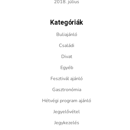
2018. július
Kategóriák
Buliajánló
Családi
Divat
Egyéb
Fesztivál ajánló
Gasztronómia
Hétvégi program ajánló
Jegyelővétel
Jegykezelés