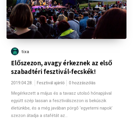
tixa
Előszezon, avagy érkeznek az első
szabadtéri fesztivál-fecskék!
2019.04.28.
Fesztivál ajánló
0 hozzászólás
Megérkezett a május és a tavasz utolsó hónapjával
együtt szép lassan a fesztiválszezon is bekúszik
életünkbe, és a még javában pörgő ’egyetemi napok’
szezon átadja a stafétát az...