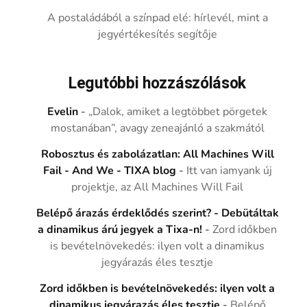
A postaládából a színpad elé: hírlevél, mint a
jegyértékesítés segítője
Legutóbbi hozzászólások
Evelin
-
„Dalok, amiket a legtöbbet pörgetek
mostanában”, avagy zeneajánló a szakmától
Robosztus és zabolázatlan: All Machines Will
Fail - And We - TIXA blog
-
Itt van iamyank új
projektje, az All Machines Will Fail
Belépő árazás érdeklődés szerint? - Debütáltak
a dinamikus árú jegyek a Tixa-n!
-
Zord időkben
is bevételnövekedés: ilyen volt a dinamikus
jegyárazás éles tesztje
Zord időkben is bevételnövekedés: ilyen volt a
dinamikus jegyárazás éles tesztje
-
Belépő