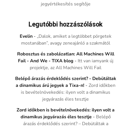
jegyértékesítés segítője
Legutóbbi hozzászólások
Evelin
-
„Dalok, amiket a legtöbbet pörgetek
mostanában”, avagy zeneajánló a szakmától
Robosztus és zabolázatlan: All Machines Will
Fail - And We - TIXA blog
-
Itt van iamyank új
projektje, az All Machines Will Fail
Belépő árazás érdeklődés szerint? - Debütáltak
a dinamikus árú jegyek a Tixa-n!
-
Zord időkben
is bevételnövekedés: ilyen volt a dinamikus
jegyárazás éles tesztje
Zord időkben is bevételnövekedés: ilyen volt a
dinamikus jegyárazás éles tesztje
-
Belépő
árazás érdeklődés szerint? – Debütáltak a