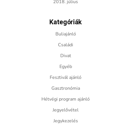
2018. július
Kategóriák
Buliajánló
Családi
Divat
Egyéb
Fesztivál ajánló
Gasztronómia
Hétvégi program ajánló
Jegyelővétel
Jegykezelés