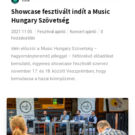
tixa
Showcase fesztivált indít a Music
Hungary Szövetség
2021.11.05.
Fesztivál ajánló
Koncert ajánló
0
hozzászólás
Idén először a Music Hungary Szövetség –
hagyományteremtő jelleggel – feltörekvő előadókat
bemutató, ingyenes showcase fesztivált szervez
november 17. és 18. között Veszprémben, hogy
bemutassa a hazai könnyűzenei...