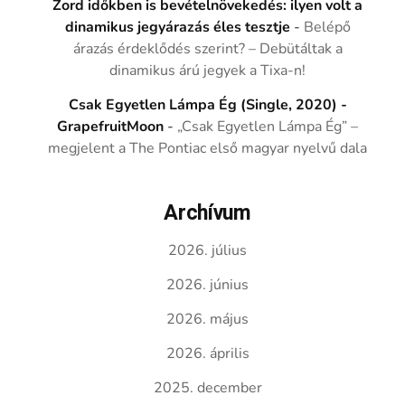
Zord időkben is bevételnövekedés: ilyen volt a
dinamikus jegyárazás éles tesztje
-
Belépő
árazás érdeklődés szerint? – Debütáltak a
dinamikus árú jegyek a Tixa-n!
Csak Egyetlen Lámpa Ég (Single, 2020) -
GrapefruitMoon
-
„Csak Egyetlen Lámpa Ég” –
megjelent a The Pontiac első magyar nyelvű dala
Archívum
2026. július
2026. június
2026. május
2026. április
2025. december