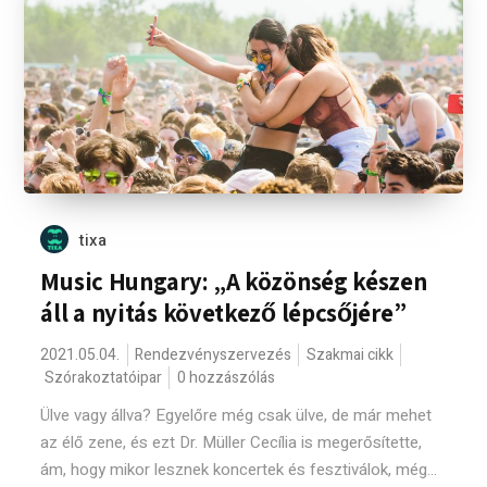
tixa
Music Hungary: „A közönség készen
áll a nyitás következő lépcsőjére”
2021.05.04.
Rendezvényszervezés
Szakmai cikk
Szórakoztatóipar
0 hozzászólás
Ülve vagy állva? Egyelőre még csak ülve, de már mehet
az élő zene, és ezt Dr. Müller Cecília is megerősítette,
ám, hogy mikor lesznek koncertek és fesztiválok, még...