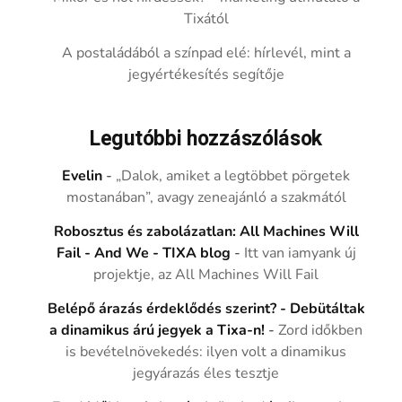
Tixától
A postaládából a színpad elé: hírlevél, mint a
jegyértékesítés segítője
Legutóbbi hozzászólások
Evelin
-
„Dalok, amiket a legtöbbet pörgetek
mostanában”, avagy zeneajánló a szakmától
Robosztus és zabolázatlan: All Machines Will
Fail - And We - TIXA blog
-
Itt van iamyank új
projektje, az All Machines Will Fail
Belépő árazás érdeklődés szerint? - Debütáltak
a dinamikus árú jegyek a Tixa-n!
-
Zord időkben
is bevételnövekedés: ilyen volt a dinamikus
jegyárazás éles tesztje