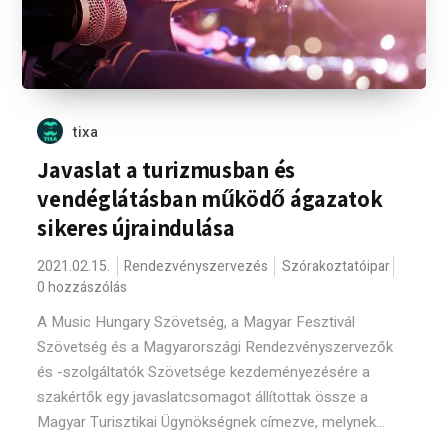
tixa
Javaslat a turizmusban és
vendéglátásban működő ágazatok
sikeres újraindulása
2021.02.15.
Rendezvényszervezés
Szórakoztatóipar
0 hozzászólás
A Music Hungary Szövetség, a Magyar Fesztivál
Szövetség és a Magyarországi Rendezvényszervezők
és -szolgáltatók Szövetsége kezdeményezésére a
szakértők egy javaslatcsomagot állítottak össze a
Magyar Turisztikai Ügynökségnek címezve, melynek...