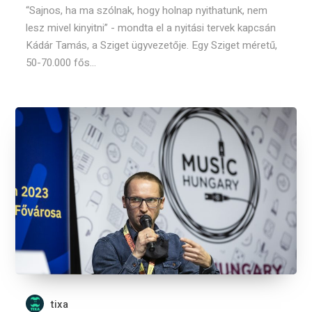
“Sajnos, ha ma szólnak, hogy holnap nyithatunk, nem
lesz mivel kinyitni” - mondta el a nyitási tervek kapcsán
Kádár Tamás, a Sziget ügyvezetője. Egy Sziget méretű,
50-70.000 fős...
tixa