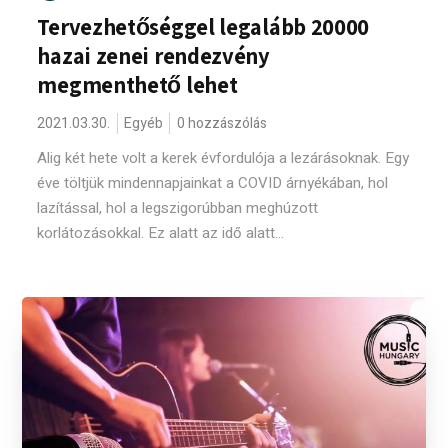
Tervezhetőséggel legalább 20000
hazai zenei rendezvény
megmenthető lehet
2021.03.30.
Egyéb
0 hozzászólás
Alig két hete volt a kerek évfordulója a lezárásoknak. Egy
éve töltjük mindennapjainkat a COVID árnyékában, hol
lazítással, hol a legszigorúbban meghúzott
korlátozásokkal. Ez alatt az idő alatt...