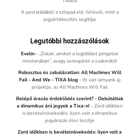
Tixától
A postaládából a színpad elé: hírlevél, mint a
jegyértékesítés segítője
Legutóbbi hozzászólások
Evelin
-
„Dalok, amiket a legtöbbet pörgetek
mostanában”, avagy zeneajánló a szakmától
Robosztus és zabolázatlan: All Machines Will
Fail - And We - TIXA blog
-
Itt van iamyank új
projektje, az All Machines Will Fail
Belépő árazás érdeklődés szerint? - Debütáltak
a dinamikus árú jegyek a Tixa-n!
-
Zord időkben
is bevételnövekedés: ilyen volt a dinamikus
jegyárazás éles tesztje
Zord időkben is bevételnövekedés: ilyen volt a