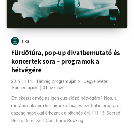
tixa
Fürdőtúra, pop-up divatbemutató és
koncertek sora – programok a
hétvégére
2019.11.14.
Hétvégi program ajánló
Jegyelővétel
Koncert ajánló
0 hozzászólás
Emlékeztek még az igen dús előző hétvégére? Nos, a
mostaninak sem kell pironkodnia, és ezúttal is program-
gazdag napokkal érkeznek a pihenés órái! 11.15: Sacred
Reich, Dürer Kert Cudi Purci Booking...