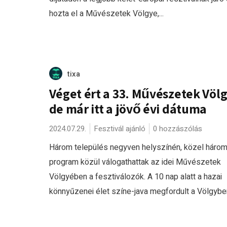
hozta el a Művészetek Völgye,...
tixa
Véget ért a 33. Művészetek Völg
de már itt a jövő évi dátuma
2024.07.29.
Fesztivál ajánló
0 hozzászólás
Három település negyven helyszínén, közel háro
program közül válogathattak az idei Művészetek
Völgyében a fesztiválozók. A 10 nap alatt a hazai
könnyűzenei élet színe-java megfordult a Völgyben,