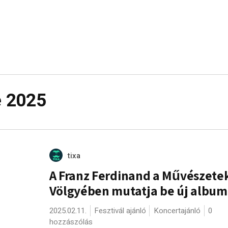
e 2025
tixa
A Franz Ferdinand a Művészete
Völgyében mutatja be új album
2025.02.11.
Fesztivál ajánló
Koncertajánló
0
hozzászólás