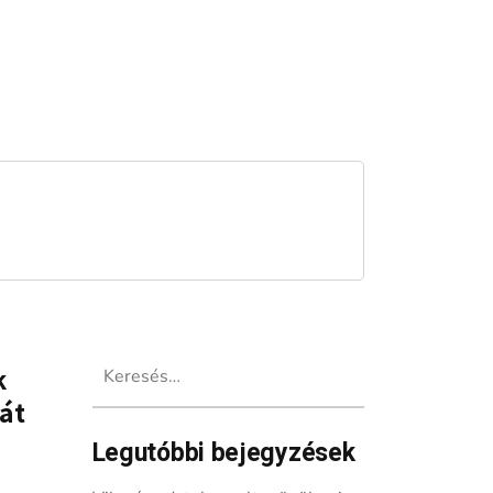
Keresés:
k
át
Legutóbbi bejegyzések