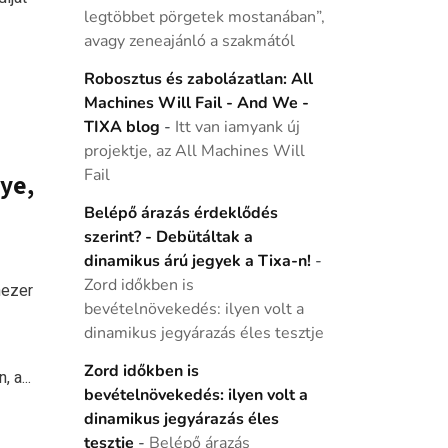
legtöbbet pörgetek mostanában”,
avagy zeneajánló a szakmától
Robosztus és zabolázatlan: All
Machines Will Fail - And We -
TIXA blog
-
Itt van iamyank új
projektje, az All Machines Will
Fail
ye,
Belépő árazás érdeklődés
szerint? - Debütáltak a
dinamikus árú jegyek a Tixa-n!
-
Zord időkben is
mezer
bevételnövekedés: ilyen volt a
dinamikus jegyárazás éles tesztje
Zord időkben is
 a...
bevételnövekedés: ilyen volt a
dinamikus jegyárazás éles
tesztje
-
Belépő árazás