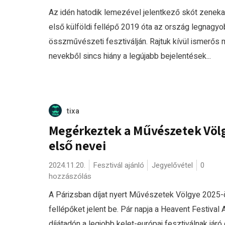
Az idén hatodik lemezével jelentkező skót zeneka
első külföldi fellépő 2019 óta az ország legnagy
összművészeti fesztiválján. Rajtuk kívül ismerős
nevekből sincs hiány a legújabb bejelentések...
tixa
Megérkeztek a Művészetek Völ
első nevei
2024.11.20.
Fesztivál ajánló
Jegyelővétel
0
hozzászólás
A Párizsban díjat nyert Művészetek Völgye 2025-
fellépőket jelent be. Pár napja a Heavent Festival
díjátadón a legjobb kelet-európai fesztiválnak járó d