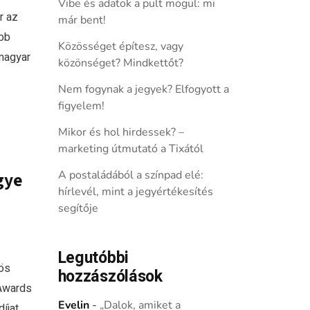
Vibe és adatok a pult mögül: mi
r az
már bent!
obb
Közösséget építesz, vagy
 magyar
közönséget? Mindkettőt?
Nem fogynak a jegyek? Elfogyott a
figyelem!
Mikor és hol hirdessek? –
marketing útmutató a Tixától
A postaládából a színpad elé:
gye
hírlevél, mint a jegyértékesítés
segítője
Legutóbbi
ös
hozzászólások
 Awards
Evelin
-
„Dalok, amiket a
íjat