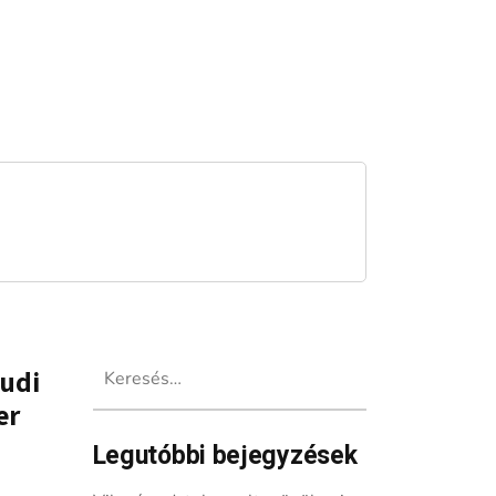
Keresés:
Rudi
er
Legutóbbi bejegyzések