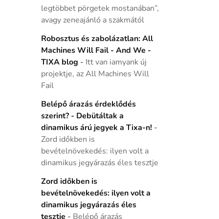
legtöbbet pörgetek mostanában”,
avagy zeneajánló a szakmától
Robosztus és zabolázatlan: All
Machines Will Fail - And We -
TIXA blog
-
Itt van iamyank új
projektje, az All Machines Will
Fail
Belépő árazás érdeklődés
szerint? - Debütáltak a
dinamikus árú jegyek a Tixa-n!
-
Zord időkben is
bevételnövekedés: ilyen volt a
dinamikus jegyárazás éles tesztje
Zord időkben is
bevételnövekedés: ilyen volt a
dinamikus jegyárazás éles
tesztje
-
Belépő árazás