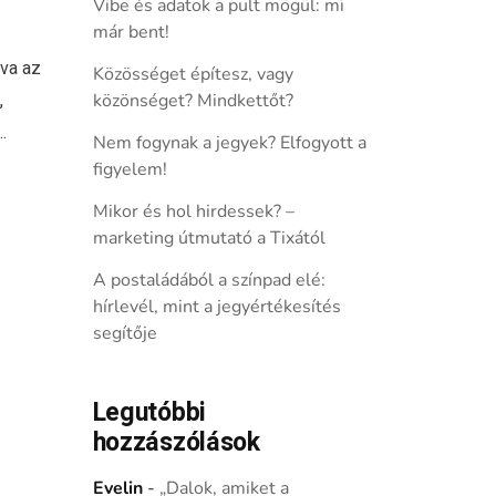
Vibe és adatok a pult mögül: mi
már bent!
va az
Közösséget építesz, vagy
,
közönséget? Mindkettőt?
.
Nem fogynak a jegyek? Elfogyott a
figyelem!
Mikor és hol hirdessek? –
marketing útmutató a Tixától
A postaládából a színpad elé:
hírlevél, mint a jegyértékesítés
segítője
Legutóbbi
hozzászólások
Evelin
-
„Dalok, amiket a