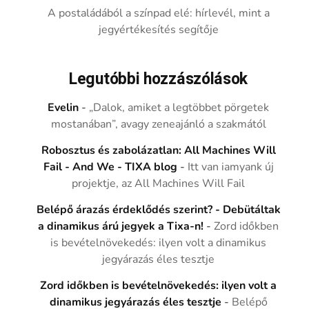
A postaládából a színpad elé: hírlevél, mint a
jegyértékesítés segítője
Legutóbbi hozzászólások
Evelin
-
„Dalok, amiket a legtöbbet pörgetek
mostanában”, avagy zeneajánló a szakmától
Robosztus és zabolázatlan: All Machines Will
Fail - And We - TIXA blog
-
Itt van iamyank új
projektje, az All Machines Will Fail
Belépő árazás érdeklődés szerint? - Debütáltak
a dinamikus árú jegyek a Tixa-n!
-
Zord időkben
is bevételnövekedés: ilyen volt a dinamikus
jegyárazás éles tesztje
Zord időkben is bevételnövekedés: ilyen volt a
dinamikus jegyárazás éles tesztje
-
Belépő