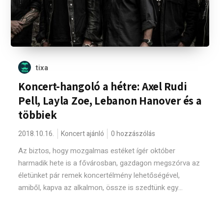
tixa
Koncert-hangoló a hétre: Axel Rudi
Pell, Layla Zoe, Lebanon Hanover és a
többiek
2018.10.16.
Koncert ajánló
0 hozzászólás
Az biztos, hogy mozgalmas estéket ígér október
harmadik hete is a fővárosban, gazdagon megszórva az
életünket pár remek koncertélmény lehetőségével,
amiből, kapva az alkalmon, össze is szedtünk egy...