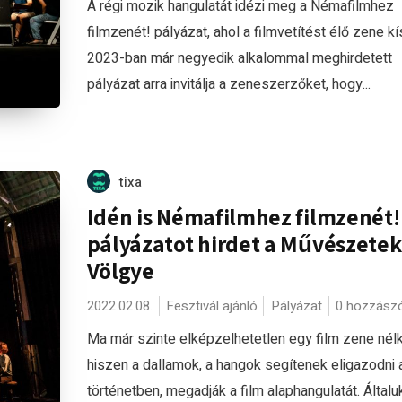
A régi mozik hangulatát idézi meg a Némafilmhez
filmzenét! pályázat, ahol a filmvetítést élő zene kís
2023-ban már negyedik alkalommal meghirdetett
pályázat arra invitálja a zeneszerzőket, hogy...
tixa
Idén is Némafilmhez filmzenét!
pályázatot hirdet a Művészetek
Völgye
2022.02.08.
Fesztivál ajánló
Pályázat
0 hozzász
Ma már szinte elképzelhetetlen egy film zene nélk
hiszen a dallamok, a hangok segítenek eligazodni 
történetben, megadják a film alaphangulatát. Általu