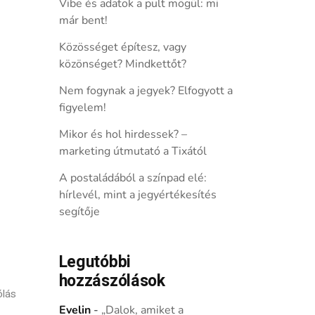
Vibe és adatok a pult mögül: mi
már bent!
Közösséget építesz, vagy
közönséget? Mindkettőt?
Nem fogynak a jegyek? Elfogyott a
figyelem!
Mikor és hol hirdessek? –
marketing útmutató a Tixától
A postaládából a színpad elé:
hírlevél, mint a jegyértékesítés
segítője
Legutóbbi
hozzászólások
ólás
Evelin
-
„Dalok, amiket a