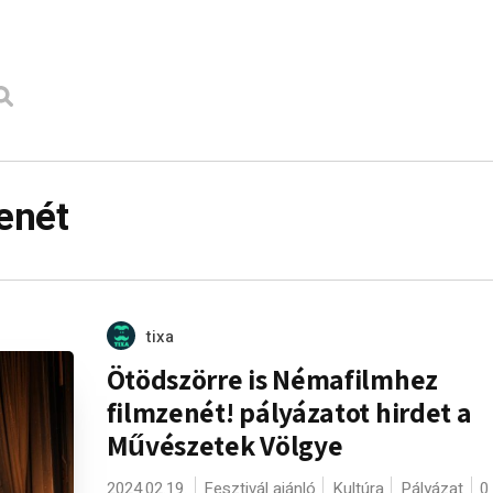
enét
tixa
Ötödszörre is Némafilmhez
filmzenét! pályázatot hirdet a
Művészetek Völgye
2024.02.19.
Fesztivál ajánló
Kultúra
Pályázat
0