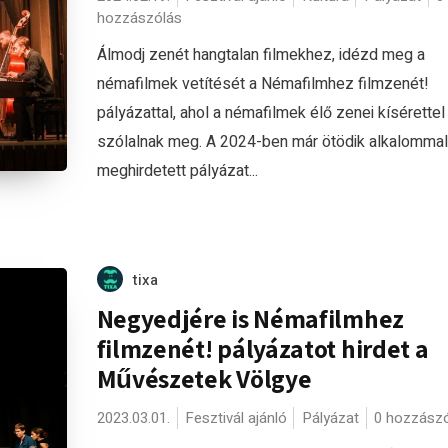
hozzászólás
Álmodj zenét hangtalan filmekhez, idézd meg a
némafilmek vetítését a Némafilmhez filmzenét!
pályázattal, ahol a némafilmek élő zenei kísérettel
szólalnak meg. A 2024-ben már ötödik alkalommal
meghirdetett pályázat...
tixa
Negyedjére is Némafilmhez
filmzenét! pályázatot hirdet a
Művészetek Völgye
2023.03.01.
Fesztivál ajánló
Pályázat
0 hozzász