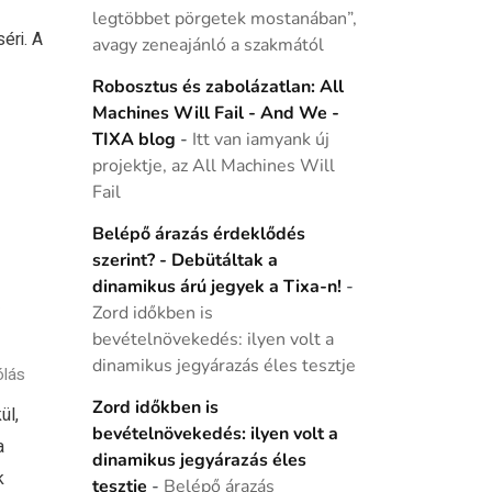
legtöbbet pörgetek mostanában”,
éri. A
avagy zeneajánló a szakmától
Robosztus és zabolázatlan: All
Machines Will Fail - And We -
TIXA blog
-
Itt van iamyank új
projektje, az All Machines Will
Fail
Belépő árazás érdeklődés
szerint? - Debütáltak a
dinamikus árú jegyek a Tixa-n!
-
Zord időkben is
bevételnövekedés: ilyen volt a
dinamikus jegyárazás éles tesztje
ólás
Zord időkben is
ül,
bevételnövekedés: ilyen volt a
a
dinamikus jegyárazás éles
k
tesztje
-
Belépő árazás