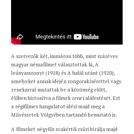
A szervezők két, immáron több, mint százéves
magyar némafilmet választottak ki, A
leányasszonyt (1918) és A halál utánt (1920),
amelyeket annak idején zongorakísérettel vagy
zenekarral mutattak be a közönség előtt,
élőben biztosítva a filmek zenei aláfestését. Ezt
a régifilmes hangulatot idézi majd meg a
Művészetek Völgyében tartandó bemutató is.
A filmeket négyfős szakértői zsűri bírálja majd