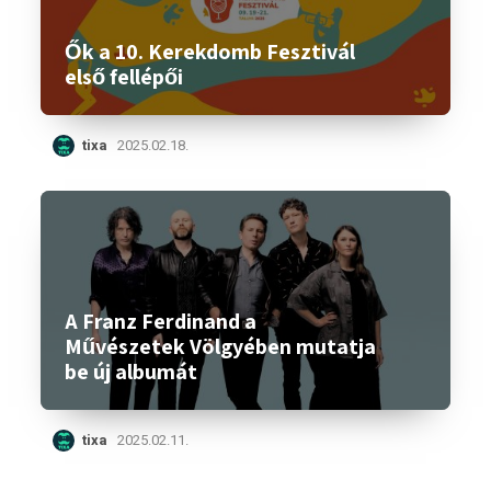
Ők a 10. Kerekdomb Fesztivál
első fellépői
tixa
2025.02.18.
A Franz Ferdinand a
Művészetek Völgyében mutatja
be új albumát
tixa
2025.02.11.