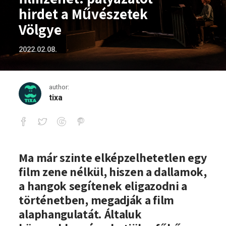
hirdet a Művészetek
Völgye
2022.02.08.
author:
tixa
Idén is Némafilmhez filmzenét! pályáza
Ma már szinte elképzelhetetlen egy
film zene nélkül, hiszen a dallamok,
a hangok segítenek eligazodni a
történetben, megadják a film
alaphangulatát. Általuk