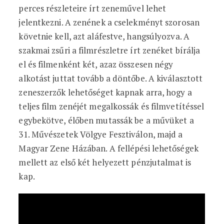
perces részleteire írt zeneművel lehet
jelentkezni. A zenének a cselekményt szorosan
követnie kell, azt aláfestve, hangsúlyozva. A
szakmai zsűri a filmrészletre írt zenéket bírálja
el és filmenként két, azaz összesen négy
alkotást juttat tovább a döntőbe. A kiválasztott
zeneszerzők lehetőséget kapnak arra, hogy a
teljes film zenéjét megalkossák és filmvetítéssel
egybekötve, élőben mutassák be a művüket a
31. Művészetek Völgye Fesztiválon, majd a
Magyar Zene Házában. A fellépési lehetőségek
mellett az első két helyezett pénzjutalmat is
kap.