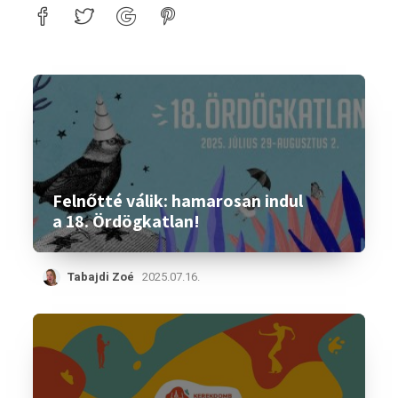
Felnőtté válik: hamarosan indul
a 18. Ördögkatlan!
Tabajdi Zoé
2025.07.16.