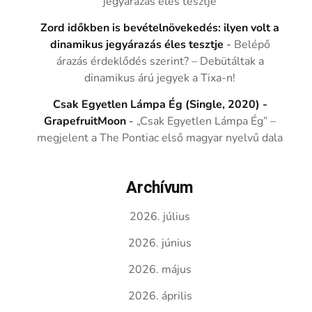
jegyárazás éles tesztje
Zord időkben is bevételnövekedés: ilyen volt a
dinamikus jegyárazás éles tesztje
-
Belépő
árazás érdeklődés szerint? – Debütáltak a
dinamikus árú jegyek a Tixa-n!
Csak Egyetlen Lámpa Ég (Single, 2020) -
GrapefruitMoon
-
„Csak Egyetlen Lámpa Ég” –
megjelent a The Pontiac első magyar nyelvű dala
Archívum
2026. július
2026. június
2026. május
2026. április