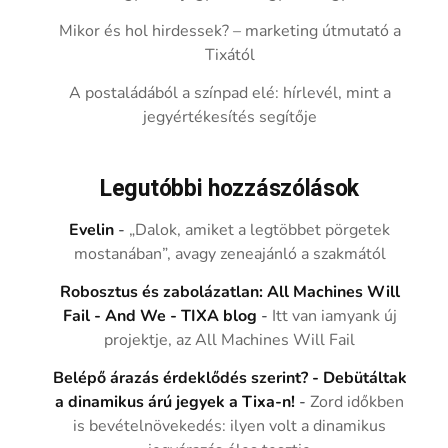
Mikor és hol hirdessek? – marketing útmutató a
Tixától
A postaládából a színpad elé: hírlevél, mint a
jegyértékesítés segítője
Legutóbbi hozzászólások
Evelin
-
„Dalok, amiket a legtöbbet pörgetek
mostanában”, avagy zeneajánló a szakmától
Robosztus és zabolázatlan: All Machines Will
Fail - And We - TIXA blog
-
Itt van iamyank új
projektje, az All Machines Will Fail
Belépő árazás érdeklődés szerint? - Debütáltak
a dinamikus árú jegyek a Tixa-n!
-
Zord időkben
is bevételnövekedés: ilyen volt a dinamikus