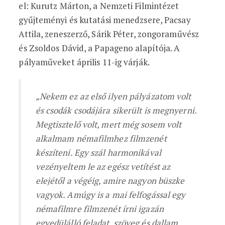
el: Kurutz Márton, a Nemzeti Filmintézet
gyűjteményi és kutatási menedzsere, Pacsay
Attila, zeneszerző, Sárik Péter, zongoraművész
és Zsoldos Dávid, a Papageno alapítója. A
pályaműveket április 11-ig várják.
„Nekem ez az első ilyen pályázatom volt
és csodák csodájára sikerült is megnyerni.
Megtisztelő volt, mert még sosem volt
alkalmam némafilmhez filmzenét
készíteni. Egy szál harmonikával
vezényeltem le az egész vetítést az
elejétől a végéig, amire nagyon büszke
vagyok. Amúgy is a mai felfogással egy
némafilmre filmzenét írni igazán
egyedülálló feladat, szöveg és dallam