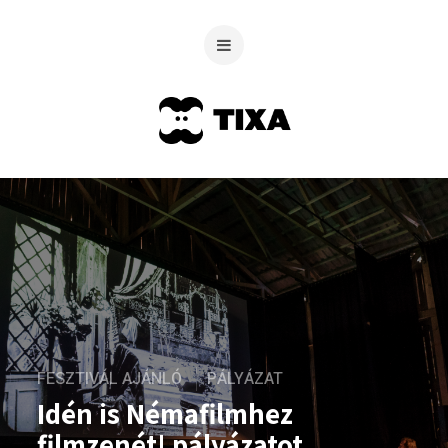
FESZTIVÁL AJÁNLÓ
PÁLYÁZAT
Idén is Némafilmhez
filmzenét! pályázatot