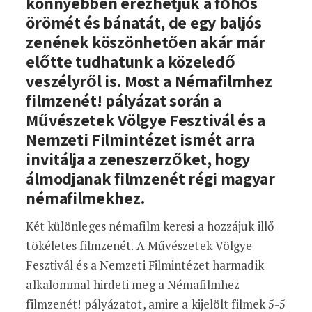
könnyebben érezhetjük a főhős
örömét és bánatát, de egy baljós
zenének köszönhetően akár már
előtte tudhatunk a közeledő
veszélyről is. Most a Némafilmhez
filmzenét! pályázat során a
Művészetek Völgye Fesztivál és a
Nemzeti Filmintézet ismét arra
invitálja a zeneszerzőket, hogy
álmodjanak filmzenét régi magyar
némafilmekhez.
Két különleges némafilm keresi a hozzájuk illő
tökéletes filmzenét. A Művészetek Völgye
Fesztivál és a Nemzeti Filmintézet harmadik
alkalommal hirdeti meg a Némafilmhez
filmzenét! pályázatot, amire a kijelölt filmek 5-5