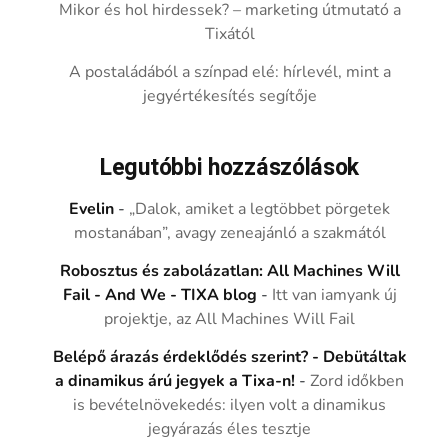
Mikor és hol hirdessek? – marketing útmutató a
Tixától
A postaládából a színpad elé: hírlevél, mint a
jegyértékesítés segítője
Legutóbbi hozzászólások
Evelin
-
„Dalok, amiket a legtöbbet pörgetek
mostanában”, avagy zeneajánló a szakmától
Robosztus és zabolázatlan: All Machines Will
Fail - And We - TIXA blog
-
Itt van iamyank új
projektje, az All Machines Will Fail
Belépő árazás érdeklődés szerint? - Debütáltak
a dinamikus árú jegyek a Tixa-n!
-
Zord időkben
is bevételnövekedés: ilyen volt a dinamikus
jegyárazás éles tesztje