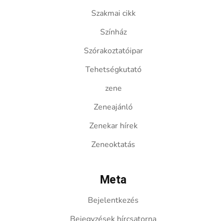
Szakmai cikk
Színház
Szórakoztatóipar
Tehetségkutató
zene
Zeneajánló
Zenekar hírek
Zeneoktatás
Meta
Bejelentkezés
Bejegyzések hírcsatorna