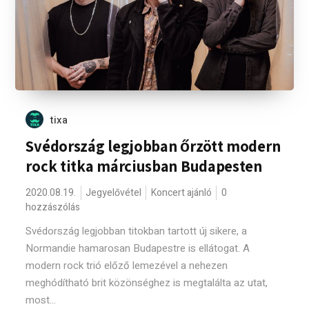
tixa
Svédország legjobban őrzött modern
rock titka márciusban Budapesten
2020.08.19.
Jegyelővétel
Koncert ajánló
0
hozzászólás
Svédország legjobban titokban tartott új sikere, a
Normandie hamarosan Budapestre is ellátogat. A
modern rock trió előző lemezével a nehezen
meghódítható brit közönséghez is megtalálta az utat,
most...