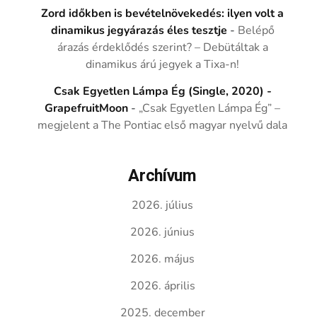
Zord időkben is bevételnövekedés: ilyen volt a
dinamikus jegyárazás éles tesztje
-
Belépő
árazás érdeklődés szerint? – Debütáltak a
dinamikus árú jegyek a Tixa-n!
Csak Egyetlen Lámpa Ég (Single, 2020) -
GrapefruitMoon
-
„Csak Egyetlen Lámpa Ég” –
megjelent a The Pontiac első magyar nyelvű dala
Archívum
2026. július
2026. június
2026. május
2026. április
2025. december