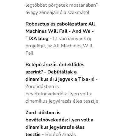
legtöbbet pörgetek mostanában”,
avagy zeneajánló a szakmától
Robosztus és zabolázatlan: All
Machines Will Fail - And We -
TIXA blog
-
Itt van iamyank új
projektje, az All Machines Will
Fail
Belépő árazás érdeklődés
szerint? - Debütáltak a
dinamikus árú jegyek a Tixa-n!
-
Zord időkben is
bevételnövekedés: ilyen volt a
dinamikus jegyárazás éles tesztje
Zord időkben is
bevételnövekedés: ilyen volt a
dinamikus jegyárazás éles
tesztje
-
Belépő árazás