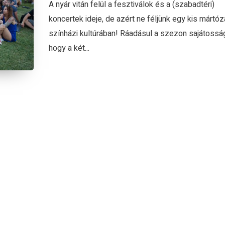
A nyár vitán felül a fesztiválok és a (szabadtéri)
koncertek ideje, de azért ne féljünk egy kis mártóz
színházi kultúrában! Ráadásul a szezon sajátossá
hogy a két...