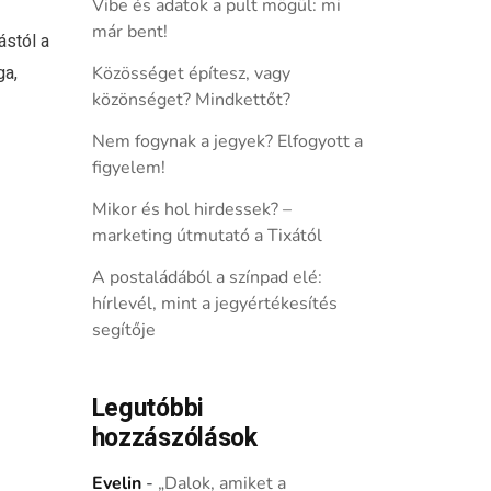
Vibe és adatok a pult mögül: mi
már bent!
ástól a
ga,
Közösséget építesz, vagy
közönséget? Mindkettőt?
Nem fogynak a jegyek? Elfogyott a
figyelem!
Mikor és hol hirdessek? –
marketing útmutató a Tixától
A postaládából a színpad elé:
hírlevél, mint a jegyértékesítés
segítője
Legutóbbi
hozzászólások
Evelin
-
„Dalok, amiket a