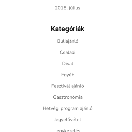
2018. július
Kategóriák
Buliajánló
Családi
Divat
Egyéb
Fesztivál ajánló
Gasztronómia
Hétvégi program ajánló
Jegyelővétel
Jegykezelés