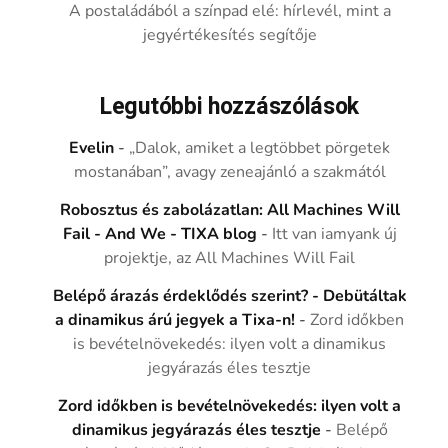
A postaládából a színpad elé: hírlevél, mint a
jegyértékesítés segítője
Legutóbbi hozzászólások
Evelin
-
„Dalok, amiket a legtöbbet pörgetek
mostanában”, avagy zeneajánló a szakmától
Robosztus és zabolázatlan: All Machines Will
Fail - And We - TIXA blog
-
Itt van iamyank új
projektje, az All Machines Will Fail
Belépő árazás érdeklődés szerint? - Debütáltak
a dinamikus árú jegyek a Tixa-n!
-
Zord időkben
is bevételnövekedés: ilyen volt a dinamikus
jegyárazás éles tesztje
Zord időkben is bevételnövekedés: ilyen volt a
dinamikus jegyárazás éles tesztje
-
Belépő