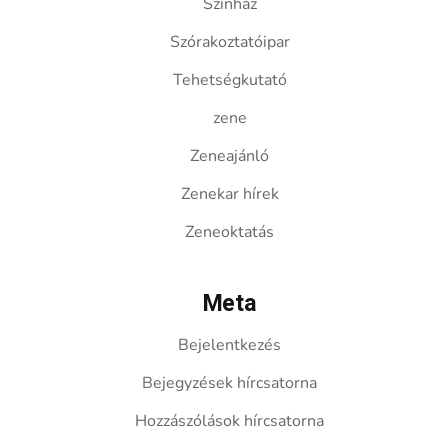
Színház
Szórakoztatóipar
Tehetségkutató
zene
Zeneajánló
Zenekar hírek
Zeneoktatás
Meta
Bejelentkezés
Bejegyzések hírcsatorna
Hozzászólások hírcsatorna