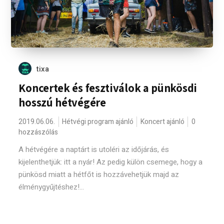
tixa
Koncertek és fesztiválok a pünkösdi
hosszú hétvégére
2019.06.06.
Hétvégi program ajánló
Koncert ajánló
0
hozzászólás
A hétvégére a naptárt is utoléri az időjárás, és
kijelenthetjük: itt a nyár! Az pedig külön csemege, hogy a
pünkösd miatt a hétfőt is hozzávehetjük majd az
élménygyűjtéshez!...