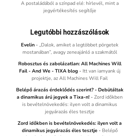
A postaládából a színpad elé: hírlevél, mint a
jegyértékesítés segítője
Legutóbbi hozzászólások
Evelin
-
„Dalok, amiket a legtöbbet pörgetek
mostanában”, avagy zeneajánló a szakmától
Robosztus és zabolázatlan: All Machines Will
Fail - And We - TIXA blog
-
Itt van iamyank új
projektje, az All Machines Will Fail
Belépő árazás érdeklődés szerint? - Debütáltak
a dinamikus árú jegyek a Tixa-n!
-
Zord időkben
is bevételnövekedés: ilyen volt a dinamikus
jegyárazás éles tesztje
Zord időkben is bevételnövekedés: ilyen volt a
dinamikus jegyárazás éles tesztje
-
Belépő