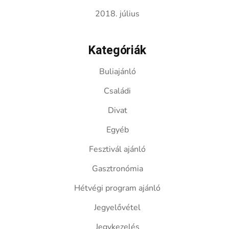
2018. július
Kategóriák
Buliajánló
Családi
Divat
Egyéb
Fesztivál ajánló
Gasztronómia
Hétvégi program ajánló
Jegyelővétel
Jegykezelés