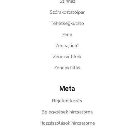
Színház
Szórakoztatóipar
Tehetségkutató
zene
Zeneajánló
Zenekar hírek
Zeneoktatás
Meta
Bejelentkezés
Bejegyzések hírcsatorna
Hozzászólások hírcsatorna