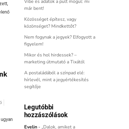
Vibe és adatok a pult mögül: mi
zett,
már bent!
elenő
Közösséget építesz, vagy
közönséget? Mindkettőt?
Nem fogynak a jegyek? Elfogyott a
figyelem!
Mikor és hol hirdessek? –
marketing útmutató a Tixától
unk
A postaládából a színpad elé:
hírlevél, mint a jegyértékesítés
segítője
ó
Legutóbbi
hozzászólások
 ugyan
Evelin
-
„Dalok, amiket a