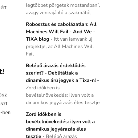
legtöbbet pörgetek mostanában”,
ért
avagy zeneajánló a szakmától
Robosztus és zabolázatlan: All
Machines Will Fail - And We -
TIXA blog
-
Itt van iamyank új
projektje, az All Machines Will
Fail
Belépő árazás érdeklődés
t!
szerint? - Debütáltak a
dinamikus árú jegyek a Tixa-n!
-
Zord időkben is
 ősz
bevételnövekedés: ilyen volt a
dinamikus jegyárazás éles tesztje
eszt
9-ben
Zord időkben is
bevételnövekedés: ilyen volt a
dinamikus jegyárazás éles
tesztje
-
Belépő árazás