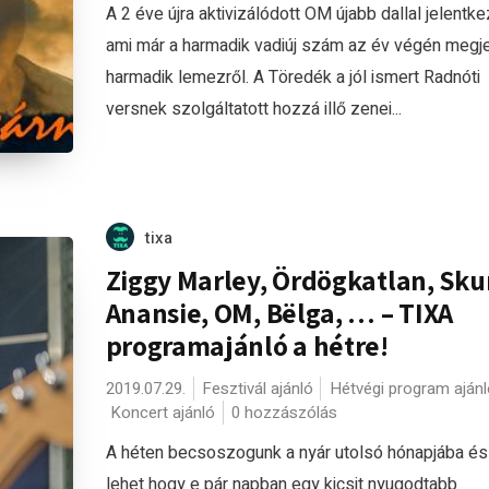
A 2 éve újra aktivizálódott OM újabb dallal jelentke
ami már a harmadik vadiúj szám az év végén megj
harmadik lemezről. A Töredék a jól ismert Radnóti
versnek szolgáltatott hozzá illő zenei...
tixa
Ziggy Marley, Ördögkatlan, Sk
Anansie, OM, Bëlga, … – TIXA
programajánló a hétre!
2019.07.29.
Fesztivál ajánló
Hétvégi program ajánl
Koncert ajánló
0 hozzászólás
A héten becsoszogunk a nyár utolsó hónapjába és
lehet hogy e pár napban egy kicsit nyugodtabb