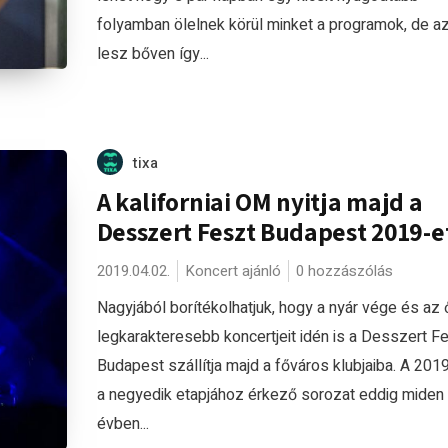
folyamban ölelnek körül minket a programok, de az
lesz bőven így...
tixa
A kaliforniai OM nyitja majd a
Desszert Feszt Budapest 2019-e
2019.04.02.
Koncert ajánló
0 hozzászólás
Nagyjából borítékolhatjuk, hogy a nyár vége és az
legkarakteresebb koncertjeit idén is a Desszert F
Budapest szállítja majd a főváros klubjaiba. A 201
a negyedik etapjához érkező sorozat eddig miden
évben...