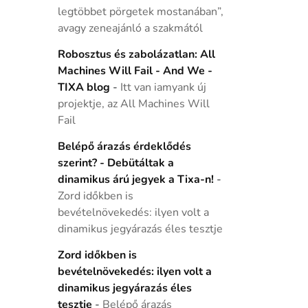
legtöbbet pörgetek mostanában”,
avagy zeneajánló a szakmától
Robosztus és zabolázatlan: All
Machines Will Fail - And We -
TIXA blog
-
Itt van iamyank új
projektje, az All Machines Will
Fail
Belépő árazás érdeklődés
szerint? - Debütáltak a
dinamikus árú jegyek a Tixa-n!
-
Zord időkben is
bevételnövekedés: ilyen volt a
dinamikus jegyárazás éles tesztje
Zord időkben is
bevételnövekedés: ilyen volt a
dinamikus jegyárazás éles
tesztje
-
Belépő árazás