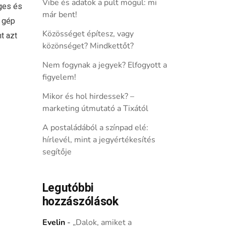
Vibe és adatok a pult mögül: mi
ges és
már bent!
 gép
Közösséget építesz, vagy
t azt
közönséget? Mindkettőt?
Nem fogynak a jegyek? Elfogyott a
figyelem!
Mikor és hol hirdessek? –
marketing útmutató a Tixától
A postaládából a színpad elé:
hírlevél, mint a jegyértékesítés
segítője
Legutóbbi
hozzászólások
Evelin
-
„Dalok, amiket a