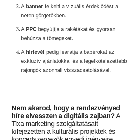
A
banner
felkelti a vizuális érdeklődést a
neten görgetőkben.
A
PPC
begyújtja a rakétákat és gyorsan
behúzza a tömegeket.
A
hírlevél
pedig learatja a babérokat az
exkluzív ajánlatokkal és a legelkötelezettebb
rajongók azonnali visszacsatolásával.
Nem akarod, hogy a rendezvényed
híre elvesszen a digitális zajban?
A
Tixa marketing szolgáltatásait
kifejezetten a kulturális projektek és
koncertszervezők egyedi igényeire