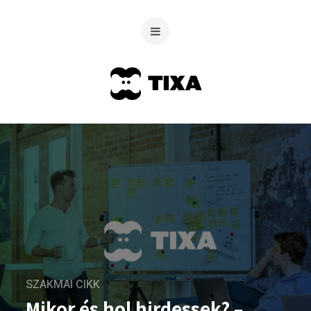
SZAKMAI CIKK
Mikor és hol hirdessek? –