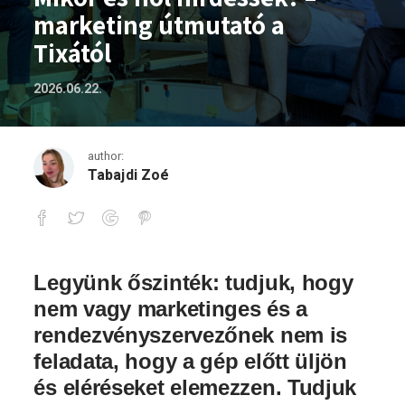
marketing útmutató a
Tixától
2026.06.22.
author:
Tabajdi Zoé
Mikor és hol hirdessek? – marketing út
Legyünk őszinték: tudjuk, hogy
nem vagy marketinges és a
rendezvényszervezőnek nem is
feladata, hogy a gép előtt üljön
és eléréseket elemezzen. Tudjuk