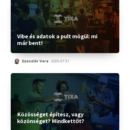
Vibe és adatok a pult mögül: mi
már bent!
Szeszlér Vera
2026.07.31.
Közösséget építesz, vagy
közönséget? Mindkettőt?