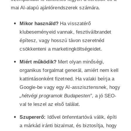
mai AI-alapú ajánlórendszerek számára.
Mikor használd?
Ha visszatérő
klubeseményeid vannak, fesztiválbrandet
építesz, vagy hosszú távon szeretnéd
csökkenteni a marketingköltségeidet.
Miért működik?
Mert olyan minőségi,
organikus forgalmat generál, amiért nem kell
kattintásonként fizetned. Ha valaki beírja a
Google-be vagy egy AI-asszisztensnek, hogy
„hétvégi programok Budapesten”
, a jó SEO-
val te leszel az első találat.
Szupererő:
Idővel önfenntartóvá válik, építi
a márkád iránti bizalmat, és biztosítja, hogy