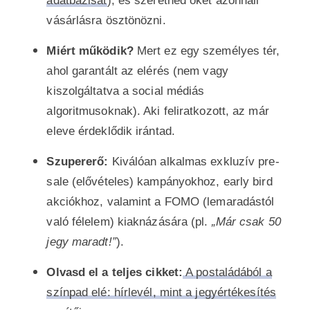
adatbázisát
), és szeretnéd őket azonnali
vásárlásra ösztönözni.
Miért működik?
Mert ez egy személyes tér,
ahol garantált az elérés (nem vagy
kiszolgáltatva a social médiás
algoritmusoknak). Aki feliratkozott, az már
eleve érdeklődik irántad.
Szupererő:
Kiválóan alkalmas exkluzív pre-
sale (elővételes) kampányokhoz, early bird
akciókhoz, valamint a FOMO (lemaradástól
való félelem) kiaknázására (pl.
„Már csak 50
jegy maradt!”
).
Olvasd el a teljes cikket:
A postaládából a
színpad elé: hírlevél, mint a jegyértékesítés