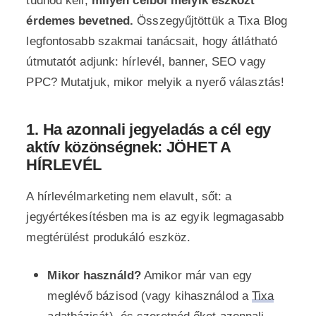
tudnod kell,
milyen célból melyik eszközt
érdemes bevetned.
Összegyűjtöttük a Tixa Blog
legfontosabb szakmai tanácsait, hogy átlátható
útmutatót adjunk: hírlevél, banner, SEO vagy
PPC? Mutatjuk, mikor melyik a nyerő választás!
1. Ha azonnali jegyeladás a cél egy
aktív közönségnek: JÖHET A
HÍRLEVÉL
A hírlevélmarketing nem elavult, sőt: a
jegyértékesítésben ma is az egyik legmagasabb
megtérülést produkáló eszköz.
Mikor használd?
Amikor már van egy
meglévő bázisod (vagy kihasználod a
Tixa