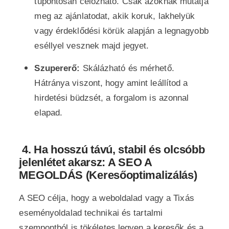
tűpontosan célozható. Csak azoknak mutatja
meg az ajánlatodat, akik koruk, lakhelyük
vagy érdeklődési körük alapján a legnagyobb
eséllyel vesznek majd jegyet.
Szupererő:
Skálázható és mérhető.
Hátránya viszont, hogy amint leállítod a
hirdetési büdzsét, a forgalom is azonnal
elapad.
4.
Ha hosszú távú, stabil és olcsóbb
jelenlétet akarsz: A SEO A
MEGOLDÁS (Keresőoptimalizálás)
A SEO célja, hogy a weboldalad vagy a Tixás
eseményoldalad technikai és tartalmi
szempontból is tökéletes legyen a keresők és a