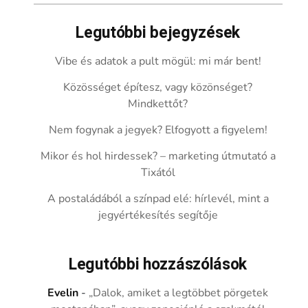
Legutóbbi bejegyzések
Vibe és adatok a pult mögül: mi már bent!
Közösséget építesz, vagy közönséget?
Mindkettőt?
Nem fogynak a jegyek? Elfogyott a figyelem!
Mikor és hol hirdessek? – marketing útmutató a
Tixától
A postaládából a színpad elé: hírlevél, mint a
jegyértékesítés segítője
Legutóbbi hozzászólások
Evelin
-
„Dalok, amiket a legtöbbet pörgetek