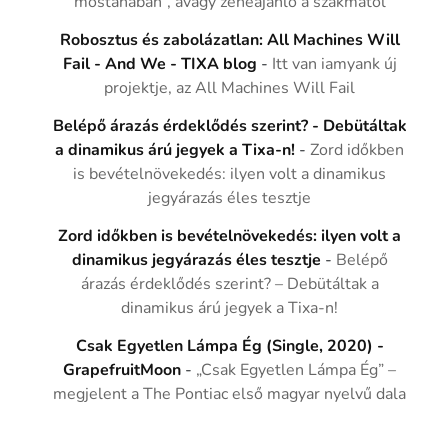
mostanában”, avagy zeneajánló a szakmától
Robosztus és zabolázatlan: All Machines Will
Fail - And We - TIXA blog
-
Itt van iamyank új
projektje, az All Machines Will Fail
Belépő árazás érdeklődés szerint? - Debütáltak
a dinamikus árú jegyek a Tixa-n!
-
Zord időkben
is bevételnövekedés: ilyen volt a dinamikus
jegyárazás éles tesztje
Zord időkben is bevételnövekedés: ilyen volt a
dinamikus jegyárazás éles tesztje
-
Belépő
árazás érdeklődés szerint? – Debütáltak a
dinamikus árú jegyek a Tixa-n!
Csak Egyetlen Lámpa Ég (Single, 2020) -
GrapefruitMoon
-
„Csak Egyetlen Lámpa Ég” –
megjelent a The Pontiac első magyar nyelvű dala