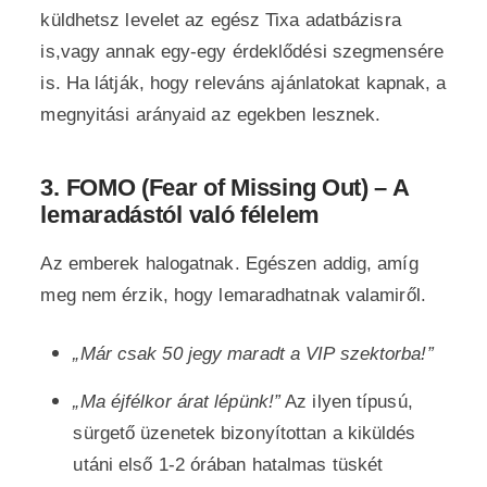
küldhetsz levelet az egész Tixa adatbázisra
is,vagy annak egy-egy érdeklődési szegmensére
is. Ha látják, hogy releváns ajánlatokat kapnak, a
megnyitási arányaid az egekben lesznek.
3. FOMO (Fear of Missing Out) – A
lemaradástól való félelem
Az emberek halogatnak. Egészen addig, amíg
meg nem érzik, hogy lemaradhatnak valamiről.
„Már csak 50 jegy maradt a VIP szektorba!”
„Ma éjfélkor árat lépünk!”
Az ilyen típusú,
sürgető üzenetek bizonyítottan a kiküldés
utáni első 1-2 órában hatalmas tüskét