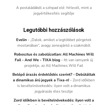
A postaládából a színpad elé: hírlevél, mint a
jegyértékesítés segítője
Legutóbbi hozzászólások
Evelin
-
„Dalok, amiket a legtöbbet pörgetek
mostanában”, avagy zeneajánló a szakmától
Robosztus és zabolázatlan: All Machines Will
Fail - And We - TIXA blog
-
Itt van iamyank új
projektje, az All Machines Will Fail
Belépő árazás érdeklődés szerint? - Debütáltak
a dinamikus árú jegyek a Tixa-n!
-
Zord időkben
is bevételnövekedés: ilyen volt a dinamikus
jegyárazás éles tesztje
Zord időkben is bevételnövekedés: ilyen volt a