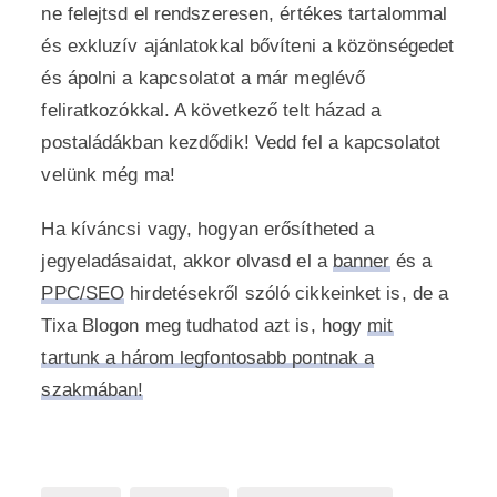
ne felejtsd el rendszeresen, értékes tartalommal
és exkluzív ajánlatokkal bővíteni a közönségedet
és ápolni a kapcsolatot a már meglévő
feliratkozókkal. A következő telt házad a
postaládákban kezdődik! Vedd fel a kapcsolatot
velünk még ma!
Ha kíváncsi vagy, hogyan erősítheted a
jegyeladásaidat, akkor olvasd el a
banner
és a
PPC/SEO
hirdetésekről szóló cikkeinket is, de a
Tixa Blogon meg tudhatod azt is, hogy
mit
tartunk a három legfontosabb pontnak a
szakmában!