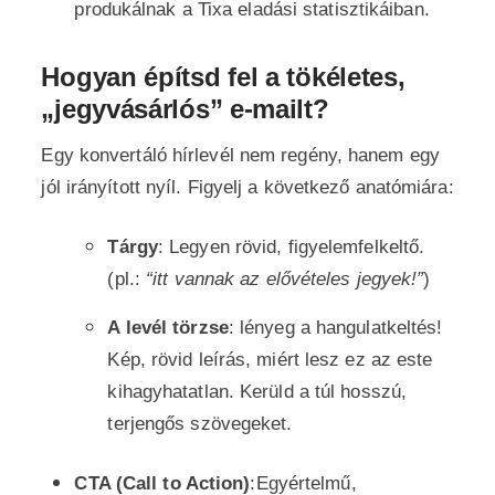
produkálnak a Tixa eladási statisztikáiban.
Hogyan építsd fel a tökéletes,
„jegyvásárlós” e-mailt?
Egy konvertáló hírlevél nem regény, hanem egy
jól irányított nyíl. Figyelj a következő anatómiára:
Tárgy
: Legyen rövid, figyelemfelkeltő.
(pl.:
“itt vannak az elővételes jegyek!”
)
A levél törzse
: lényeg a hangulatkeltés!
Kép, rövid leírás, miért lesz ez az este
kihagyhatatlan. Kerüld a túl hosszú,
terjengős szövegeket.
CTA (Call to Action)
:Egyértelmű,