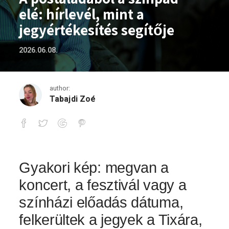
elé: hírlevél, mint a
jegyértékesítés segítője
2026.06.08.
author:
Tabajdi Zoé
A postaládából a színpad elé: hírlevél, 
Gyakori kép: megvan a
koncert, a fesztivál vagy a
színházi előadás dátuma,
felkerültek a jegyek a Tixára,