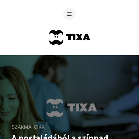
SZAKMAI CIKK
A postaládából a színpad