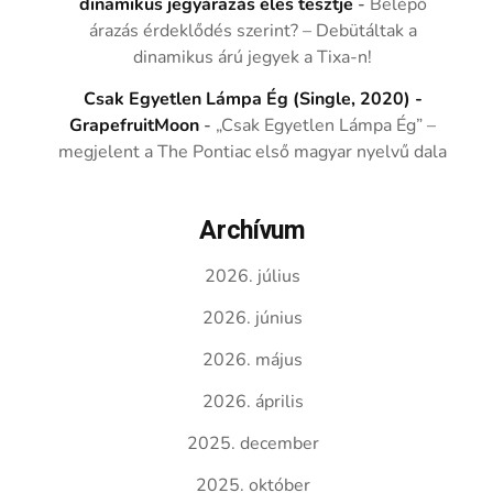
dinamikus jegyárazás éles tesztje
-
Belépő
árazás érdeklődés szerint? – Debütáltak a
dinamikus árú jegyek a Tixa-n!
Csak Egyetlen Lámpa Ég (Single, 2020) -
GrapefruitMoon
-
„Csak Egyetlen Lámpa Ég” –
megjelent a The Pontiac első magyar nyelvű dala
Archívum
2026. július
2026. június
2026. május
2026. április
2025. december
2025. október