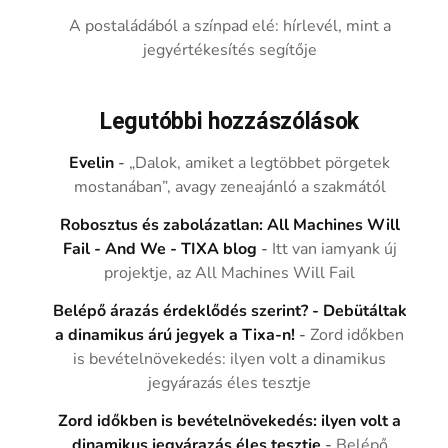
A postaládából a színpad elé: hírlevél, mint a
jegyértékesítés segítője
Legutóbbi hozzászólások
Evelin
-
„Dalok, amiket a legtöbbet pörgetek
mostanában”, avagy zeneajánló a szakmától
Robosztus és zabolázatlan: All Machines Will
Fail - And We - TIXA blog
-
Itt van iamyank új
projektje, az All Machines Will Fail
Belépő árazás érdeklődés szerint? - Debütáltak
a dinamikus árú jegyek a Tixa-n!
-
Zord időkben
is bevételnövekedés: ilyen volt a dinamikus
jegyárazás éles tesztje
Zord időkben is bevételnövekedés: ilyen volt a
dinamikus jegyárazás éles tesztje
-
Belépő