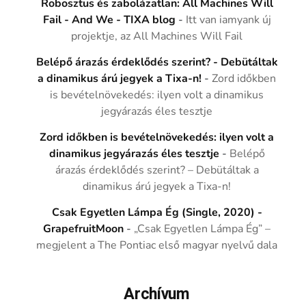
Robosztus és zabolázatlan: All Machines Will
Fail - And We - TIXA blog
-
Itt van iamyank új
projektje, az All Machines Will Fail
Belépő árazás érdeklődés szerint? - Debütáltak
a dinamikus árú jegyek a Tixa-n!
-
Zord időkben
is bevételnövekedés: ilyen volt a dinamikus
jegyárazás éles tesztje
Zord időkben is bevételnövekedés: ilyen volt a
dinamikus jegyárazás éles tesztje
-
Belépő
árazás érdeklődés szerint? – Debütáltak a
dinamikus árú jegyek a Tixa-n!
Csak Egyetlen Lámpa Ég (Single, 2020) -
GrapefruitMoon
-
„Csak Egyetlen Lámpa Ég” –
megjelent a The Pontiac első magyar nyelvű dala
Archívum