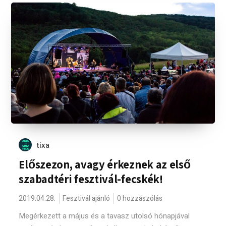
tixa
Előszezon, avagy érkeznek az első
szabadtéri fesztivál-fecskék!
2019.04.28.
Fesztivál ajánló
0 hozzászólás
Megérkezett a május és a tavasz utolsó hónapjával