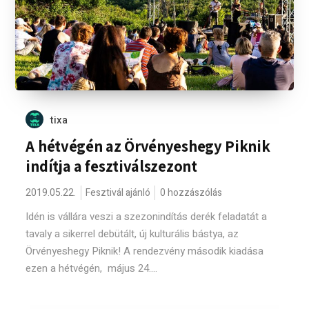
tixa
A hétvégén az Örvényeshegy Piknik
indítja a fesztiválszezont
2019.05.22.
Fesztivál ajánló
0 hozzászólás
Idén is vállára veszi a szezonindítás derék feladatát a
tavaly a sikerrel debütált, új kulturális bástya, az
Örvényeshegy Piknik! A rendezvény második kiadása
ezen a hétvégén, május 24....