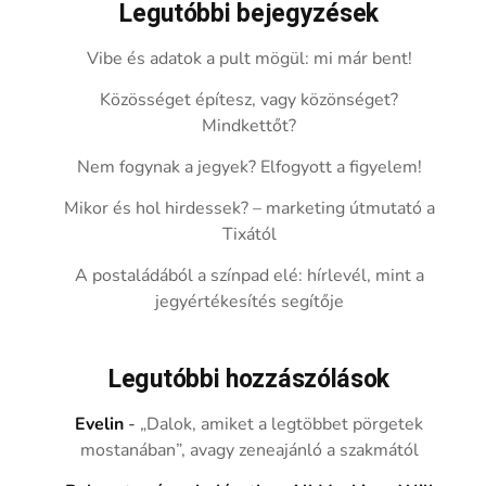
Legutóbbi bejegyzések
Vibe és adatok a pult mögül: mi már bent!
Közösséget építesz, vagy közönséget?
Mindkettőt?
Nem fogynak a jegyek? Elfogyott a figyelem!
Mikor és hol hirdessek? – marketing útmutató a
Tixától
A postaládából a színpad elé: hírlevél, mint a
jegyértékesítés segítője
Legutóbbi hozzászólások
Evelin
-
„Dalok, amiket a legtöbbet pörgetek
mostanában”, avagy zeneajánló a szakmától