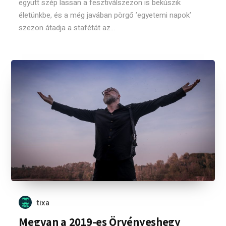
együtt szép lassan a fesztiválszezon is bekúszik
életünkbe, és a még javában pörgő ’egyetemi napok’
szezon átadja a stafétát az...
tixa
Megvan a 2019-es Örvényeshegy